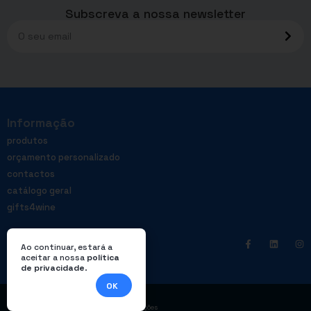
Subscreva a nossa newsletter
Informação
produtos
orçamento personalizado
contactos
catálogo geral
gifts4wine
Ao continuar, estará a
aceitar a nossa
política
de privacidade
.
OK
|
Política de privacidade
Livro de reclamações