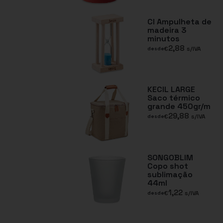
CI Ampulheta de
madeira 3
minutos
2,88
€
s/IVA
desde
KECIL LARGE
Saco térmico
grande 450gr/m
29,88
€
s/IVA
desde
SONGOBLIM
Copo shot
sublimação
44ml
1,22
€
s/IVA
desde