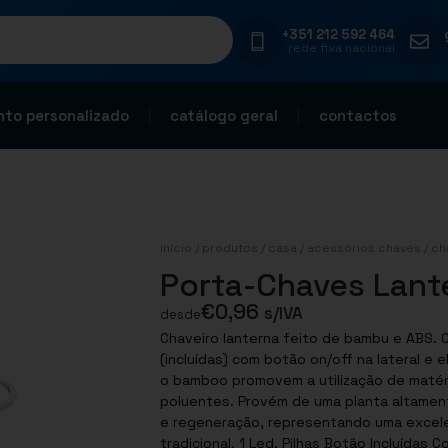
+351 212 592 464
rede fixa nacional
to personalizado
catálogo geral
contactos
início
/
produtos
/
casa
/
acessórios chaves
/
ch
Porta-Chaves Lant
€
0,96
s/IVA
desde
Chaveiro lanterna feito de bambu e ABS. 
(incluídas) com botão on/off na lateral 
o bamboo promovem a utilização de matéri
poluentes. Provém de uma planta altament
e regeneração, representando uma excelen
tradicional. 1 Led. Pilhas Botão Incluídas 