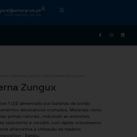
|
geral@enterprom.pt
informações gerais
aveiro lanterna
/ porta-chaves lanterna zungux
erna Zungux
Com 1 LED alimentado por baterias de botão
e elementos decorativos cromados. Materiais como
as-primas naturais, reduzindo as emissões
e resistente e versátil, com rápido crescimento
te alternativa à utilização da madeira
Composition : Bambu.