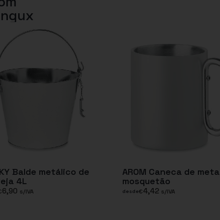
com
ungux
Y Balde metálico de
AROM Caneca de metal
eja 4L
mosquetão
6,90
4,42
€
s/IVA
€
s/IVA
desde