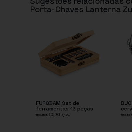
Sugestões relacionadas 
Porta-Chaves Lanterna Z
FUROBAM Set de
BUCK
ferramentas 13 peças
cerv
10,20
€
s/IVA
desde
desde