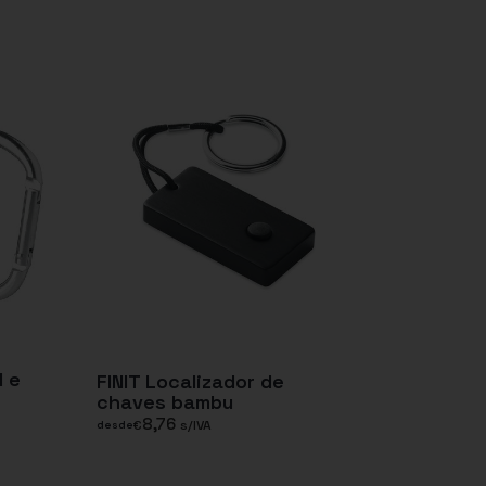
 e
FINIT Localizador de
chaves bambu
8,76
€
s/IVA
desde