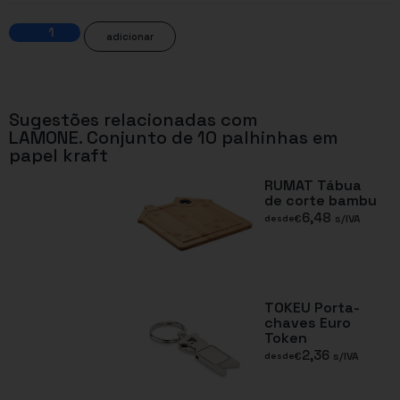
adicionar
Sugestões relacionadas com
LAMONE. Conjunto de 10 palhinhas em
papel kraft
RUMAT Tábua
de corte bambu
6,48
€
s/IVA
desde
TOKEU Porta-
chaves Euro
Token
2,36
€
s/IVA
desde