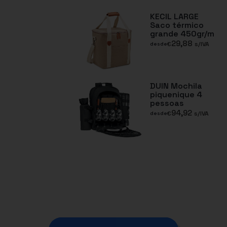
KECIL LARGE
Saco térmico
grande 450gr/m
29,88
€
s/IVA
desde
DUIN Mochila
piquenique 4
pessoas
94,92
€
s/IVA
desde