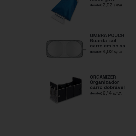
2,02
€
s/IVA
desde
OMBRA POUCH
Guarda-sol
carro em bolsa
4,02
€
s/IVA
desde
ORGANIZER
Organizador
carro dobrável
8,14
€
s/IVA
desde