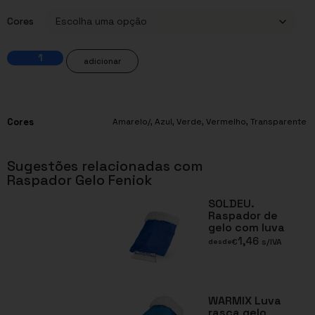
Cores
adicionar
Cores
Amarelo/
,
Azul
,
Verde
,
Vermelho
,
Transparente
Sugestões relacionadas com
Raspador Gelo Feniok
SOLDEU.
Raspador de
gelo com luva
1,46
€
s/IVA
desde
WARMIX Luva
rasca gelo