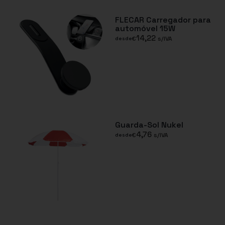
FLECAR Carregador para
automóvel 15W
14,22
€
s/IVA
desde
Guarda-Sol Nukel
4,76
€
s/IVA
desde