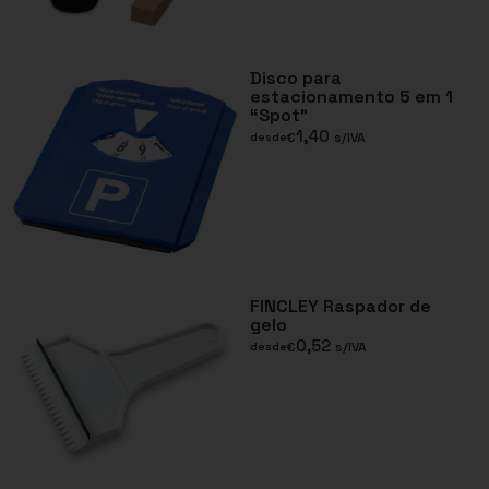
Disco para
estacionamento 5 em 1
“Spot”
1,40
€
s/IVA
desde
FINCLEY Raspador de
gelo
0,52
€
s/IVA
desde