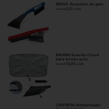
AMIGO. Raspador de gelo
2,10
€
s/IVA
desde
BAYANG Guarda-chuva
pára-brisas auto
13,86
€
s/IVA
desde
CARFRESH Ambientador