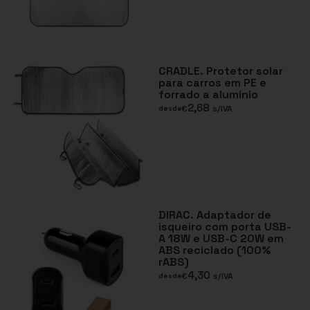
CRADLE. Protetor solar
para carros em PE e
forrado a alumínio
2,68
€
s/IVA
desde
DIRAC. Adaptador de
isqueiro com porta USB-
A 18W e USB-C 20W em
ABS reciclado (100%
rABS)
4,30
€
s/IVA
desde