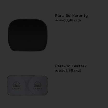
Pára-Sol Korenty
0,96
€
s/IVA
desde
Pára-Sol Sertark
2,58
€
s/IVA
desde