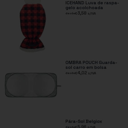
ICEHAND Luva de raspa-
gelo acolchoada
3,58
€
s/IVA
desde
OMBRA POUCH Guarda-
sol carro em bolsa
4,02
€
s/IVA
desde
Pára-Sol Belgiox
5,96
€
s/IVA
desde