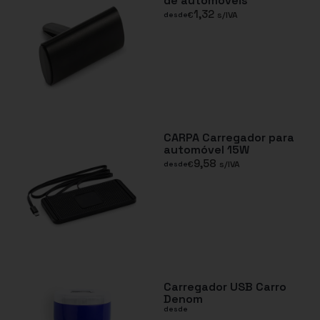
de automóveis
1,32
€
s/IVA
desde
CARPA Carregador para
automóvel 15W
9,58
€
s/IVA
desde
Carregador USB Carro
Denom
desde