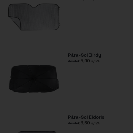
Pára-Sol Birdy
5,90
€
s/IVA
desde
Pára-Sol Eldoris
3,60
€
s/IVA
desde