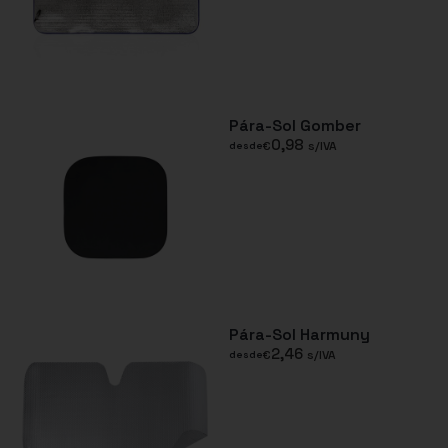
Pára-Sol Gomber
0,98
€
s/IVA
desde
Pára-Sol Harmuny
2,46
€
s/IVA
desde