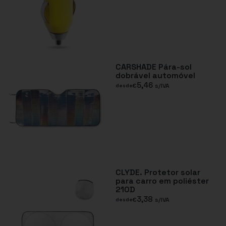
CARSHADE Pára-sol
dobrável automóvel
5,46
€
s/IVA
desde
CLYDE. Protetor solar
para carro em poliéster
210D
3,38
€
s/IVA
desde