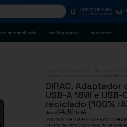
+351 212 592 464
rede fixa nacional
to personalizado
catálogo geral
contactos
início
/
produtos
/
carros - motas
/
acessórios d
adaptador de isqueiro com porta usb-a 18w e u
DIRAC. Adaptador 
USB-A 18W e USB-
reciclado (100% r
€
4,30
s/IVA
desde
Adaptador de isqueiro para automóvel par
viagens de carro (cabo vendido separadam