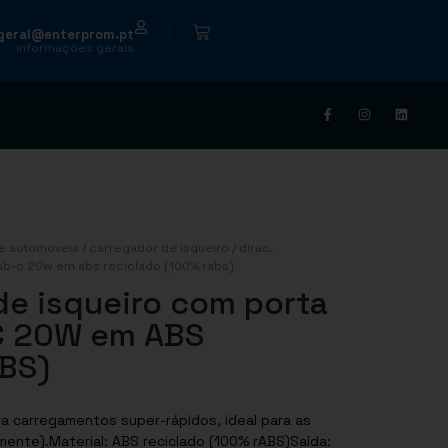
|
geral@enterprom.pt
informações gerais
e automoveis
/
carregador de isqueiro
/ dirac.
sb-c 20w em abs reciclado (100% rabs)
de isqueiro com porta
C 20W em ABS
ABS)
a carregamentos super-rápidos, ideal para as
ente).Material: ABS reciclado (100% rABS)Saída: