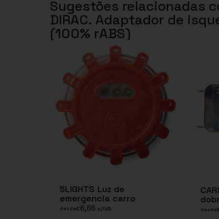
Sugestões relacionadas 
DIRAC. Adaptador de isqu
(100% rABS)
5LIGHTS Luz de
CAR
emergencia carro
dobr
6,66
€
s/IVA
desde
desde