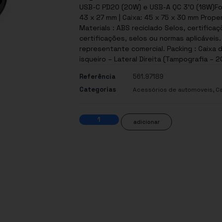
USB-C PD20 (20W) e USB-A QC 3’0 (18W)For
43 x 27 mm | Caixa: 45 x 75 x 30 mm Proper
Materials : ABS reciclado Selos, certificações e normas: Este produto possui uma ou mais
certificações, selos ou normas aplicáveis
representante comercial. Packing : Caixa 
isqueiro – Lateral Direita (Tampografia – 2
Referência
561.97189
Categorias
,
Acessórios de automoveis
Ca
adicionar