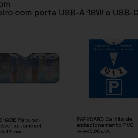
com
eiro com porta USB-A 18W e USB-
PARKCARD Cartão de
SHADE Pára-sol
estacionamento PVC
ável automóvel
0,86
5,46
€
s/IVA
desde
€
s/IVA