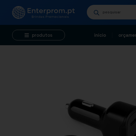
produtos
início
orçamen