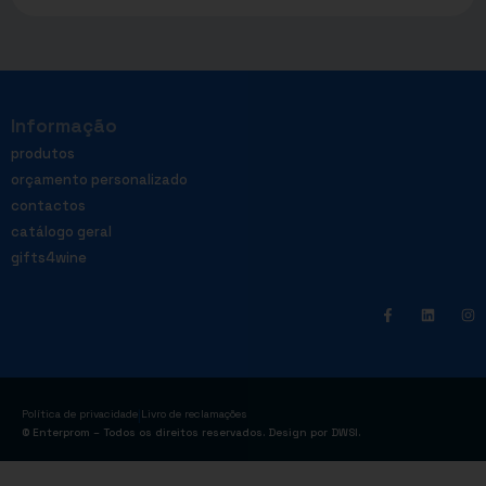
Informação
produtos
orçamento personalizado
contactos
catálogo geral
gifts4wine
|
Política de privacidade
Livro de reclamações
© Enterprom – Todos os direitos reservados. Design por
DWSI
.