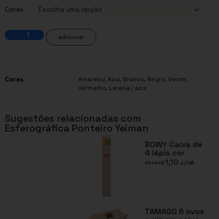
Cores
adicionar
Cores
Amarelo/
,
Azul
,
Branco
,
Negro
,
Verde
,
Vermelho
,
Laranja / azul
Sugestões relacionadas com
Esferográfica Ponteiro Yeiman
BOWY Caixa de
4 lápis cor
1,10
€
s/IVA
desde
TAMAGO 6 ovos