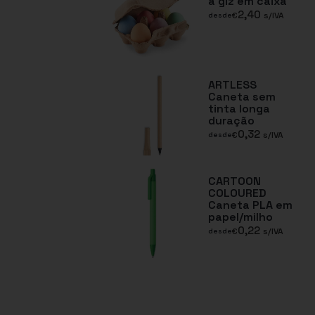
a giz em caixa
2,40
€
s/IVA
desde
ARTLESS
Caneta sem
tinta longa
duração
0,32
€
s/IVA
desde
CARTOON
COLOURED
Caneta PLA em
papel/milho
0,22
€
s/IVA
desde