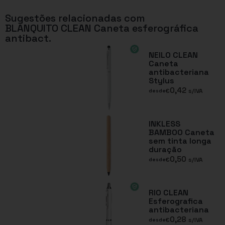
Sugestões relacionadas com
BLANQUITO CLEAN Caneta esferográfica
antibact.
NEILO CLEAN
Caneta
antibacteriana
Stylus
0,42
€
s/IVA
desde
INKLESS
BAMBOO Caneta
sem tinta longa
duração
0,50
€
s/IVA
desde
RIO CLEAN
Esferografica
antibacteriana
0,28
€
s/IVA
desde