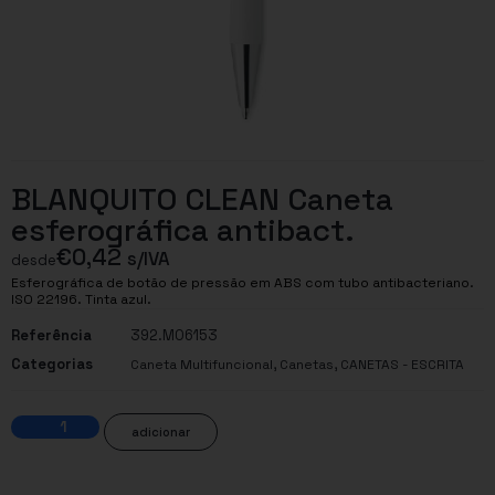
BLANQUITO CLEAN Caneta
esferográfica antibact.
€
0,42
s/IVA
desde
Esferográfica de botão de pressão em ABS com tubo antibacteriano.
ISO 22196. Tinta azul.
Referência
392.MO6153
Categorias
,
,
Caneta Multifuncional
Canetas
CANETAS - ESCRITA
adicionar