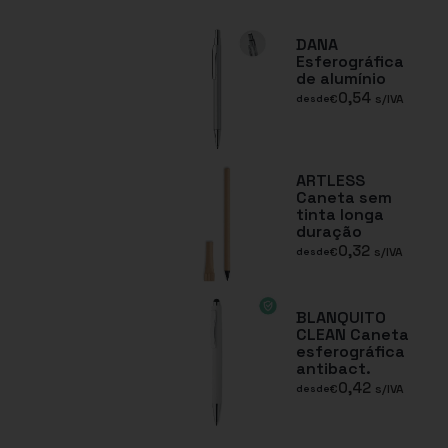
DANA
Esferográfica
de alumínio
0,54
€
s/IVA
desde
ARTLESS
Caneta sem
tinta longa
duração
0,32
€
s/IVA
desde
BLANQUITO
CLEAN Caneta
esferográfica
antibact.
0,42
€
s/IVA
desde