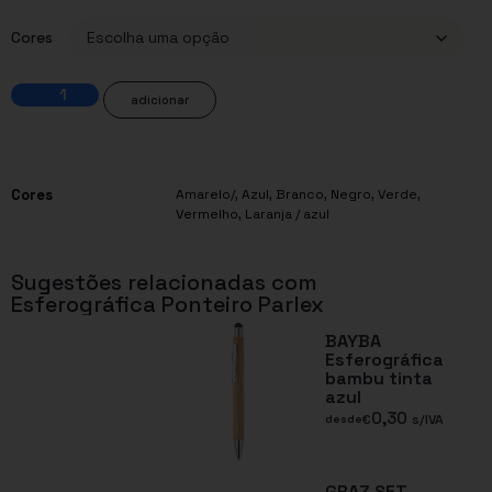
Cores
adicionar
Cores
Amarelo/
,
Azul
,
Branco
,
Negro
,
Verde
,
Vermelho
,
Laranja / azul
Sugestões relacionadas com
Esferográfica Ponteiro Parlex
BAYBA
Esferográfica
bambu tinta
azul
0,30
€
s/IVA
desde
GRAZ SET