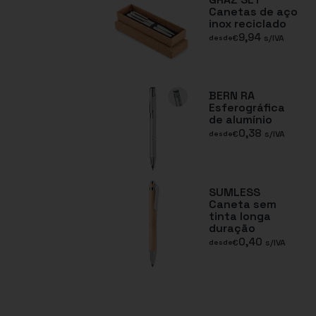
Canetas de aço
inox reciclado
9,94
€
s/IVA
desde
BERN RA
Esferográfica
de alumínio
0,38
€
s/IVA
desde
SUMLESS
Caneta sem
tinta longa
duração
0,40
€
s/IVA
desde