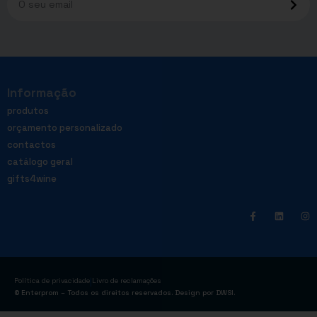
Informação
produtos
orçamento personalizado
contactos
catálogo geral
gifts4wine
|
Política de privacidade
Livro de reclamações
© Enterprom – Todos os direitos reservados. Design por
DWSI
.