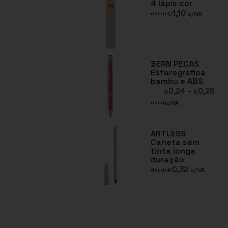
4 lápis cor
1,10
€
s/IVA
desde
BERN PECAS
Esferográfica
bambu e ABS
0,24
–
0,28
€
€
s/IVA
desde
ARTLESS
Caneta sem
tinta longa
duração
0,32
€
s/IVA
desde