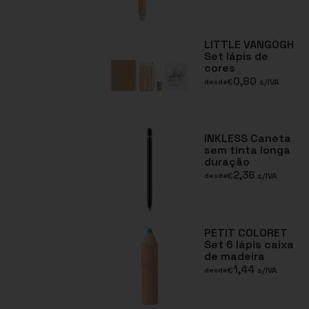
LITTLE VANGOGH
Set lápis de
cores
0,80
€
s/IVA
desde
INKLESS Caneta
sem tinta longa
duração
2,36
€
s/IVA
desde
PETIT COLORET
Set 6 lápis caixa
de madeira
1,44
€
s/IVA
desde