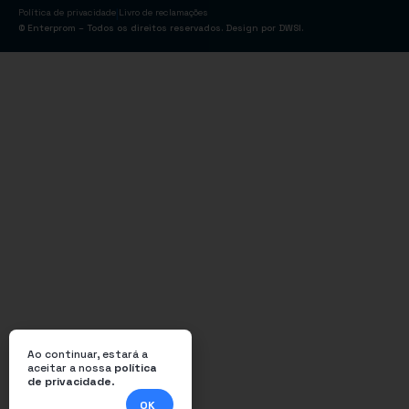
|
Política de privacidade
Livro de reclamações
© Enterprom – Todos os direitos reservados. Design por
DWSI
.
Ao continuar, estará a
aceitar a nossa
política
de privacidade
.
OK