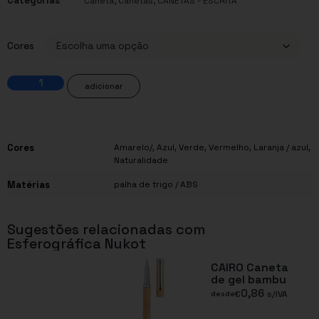
Categorias
,
,
Caneta
Canetas
CANETAS - ESCRITA
Cores
adicionar
Cores
Amarelo/
,
Azul
,
Verde
,
Vermelho
,
Laranja / azul
,
Naturalidade
Matérias
palha de trigo / ABS
Sugestões relacionadas com
Esferográfica Nukot
CAIRO Caneta
de gel bambu
0,86
€
s/IVA
desde