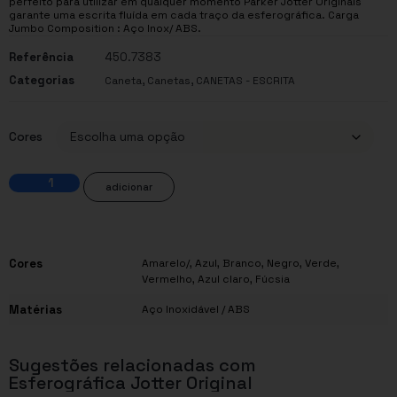
perfeito para utilizar em qualquer momento Parker Jotter Originals
garante uma escrita fluída em cada traço da esferográfica. Carga
Jumbo Composition : Aço Inox/ ABS.
Referência
450.7383
Categorias
,
,
Caneta
Canetas
CANETAS - ESCRITA
Cores
adicionar
Cores
Amarelo/
,
Azul
,
Branco
,
Negro
,
Verde
,
Vermelho
,
Azul claro
,
Fúcsia
Matérias
Aço Inoxidável / ABS
Sugestões relacionadas com
Esferográfica Jotter Original