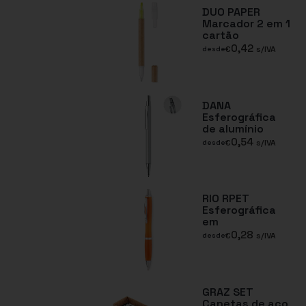
DUO PAPER
Marcador 2 em 1
cartão
0,42
€
s/IVA
desde
DANA
Esferográfica
de alumínio
0,54
€
s/IVA
desde
RIO RPET
Esferográfica
em
0,28
€
s/IVA
desde
GRAZ SET
Canetas de aço