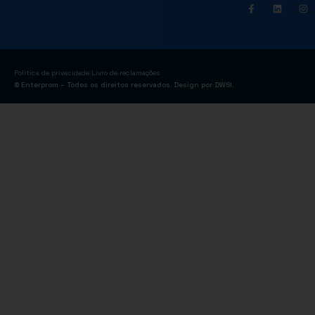
|
Política de privacidade
Livro de reclamações
© Enterprom – Todos os direitos reservados. Design por
DWSI
.