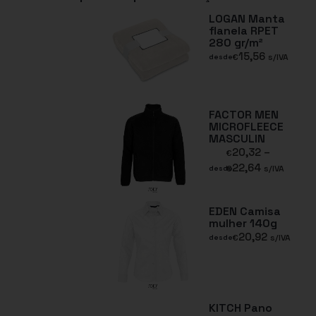
LOGAN Manta
flanela RPET
280 gr/m²
15,56
€
s/IVA
desde
FACTOR MEN
MICROFLEECE
MASCULIN
20,32
–
€
22,64
€
s/IVA
desde
EDEN Camisa
mulher 140g
20,92
€
s/IVA
desde
KITCH Pano