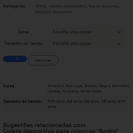
Categorias
,
,
TÊXTIL - MODA - ACESSÓRIOS
Top de desporto
Vestuário desportivo
Cores
Tamanho do tecido
adicionar
Cores
Amarelo/
,
Azul royal
,
Branco
,
Negro
,
Vermelho
,
Laranja
,
Turquesa
,
Verde-limão
Tamanho do tecido
11/12 anos
,
3/4 anos
,
5/6 anos
,
7/8 anos
,
9/10
anos
Sugestões relacionadas com
Colete desportivo para crianças “Andre”