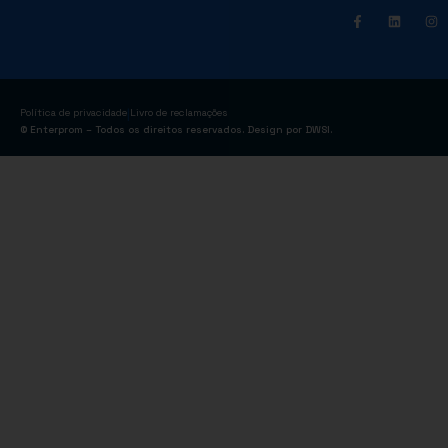
|
Política de privacidade
Livro de reclamações
© Enterprom – Todos os direitos reservados. Design por
DWSI
.