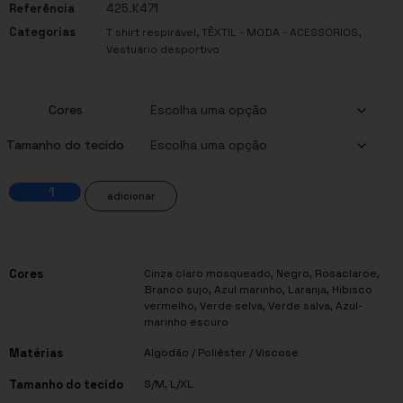
Referência
425.K471
Categorias
,
,
T shirt respirável
TÊXTIL - MODA - ACESSÓRIOS
Vestuário desportivo
Cores
Tamanho do tecido
adicionar
Cores
Cinza claro mosqueado, Negro, Rosaclaroe,
Branco sujo, Azul marinho, Laranja, Hibisco
vermelho, Verde selva, Verde salva, Azul-
marinho escuro
Matérias
Algodão / Poliéster / Viscose
Tamanho do tecido
S/M, L/XL