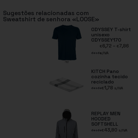
Sugestões relacionadas com
Sweatshirt de senhora «LOOSE»
ODYSSEY T-shirt
unisexo
ODYSSEY170
6,72
–
7,86
€
€
s/IVA
desde
KITCH Pano
cozinha tecido
reciclado
1,78
€
s/IVA
desde
REPLAY MEN
HOODED
SOFTSHELL
43,80
€
s/IVA
desde