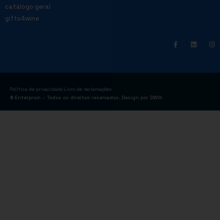
catálogo geral
gifts4wine
|
Política de privacidade
Livro de reclamações
© Enterprom – Todos os direitos reservados. Design por
DWSI
.