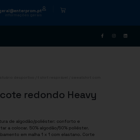
|
geral@enterprom.pt
informações gerais
stuário desportivo
/
t shirt respirável
/ sweatshirt com
ecote redondo Heavy
amento em malha 1 x 1 com elastano. Corte