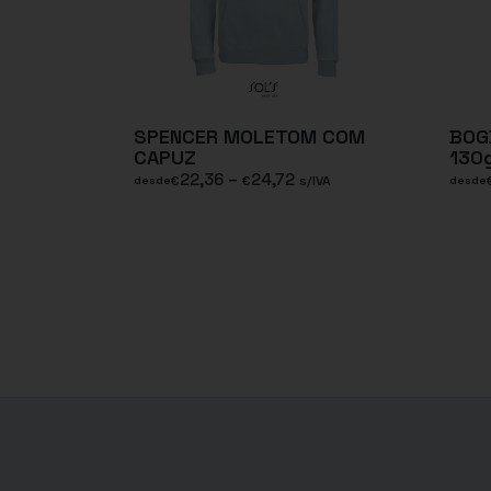
SPENCER MOLETOM COM
BOG
CAPUZ
130g
22,36
–
24,72
€
€
s/IVA
desde
desde