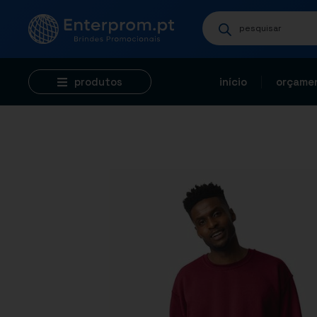
produtos
início
orçamen