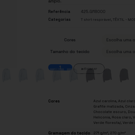
amplo.
Referência
425.GI18000
Categorias
,
T shirt respirável
TÊXTIL - MO
Cores
Tamanho do tecido
adicionar
Cores
Azul carolina, Azul clar
Grafite matizada, Cinz
Chocolate escuro, Dour
Heliconia, Rosa claro,
Verde floresta/, Verde 
Gramagem do tecido
271 g/m², 270 g/m²