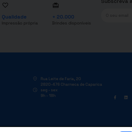
Subscreva a
Qualidade
+ 20.000
Impressão própria
Brindes disponíveis
Rua Leite de Faria, 20
2820-476 Charneca de Caparica
seg - sex
9h - 18h