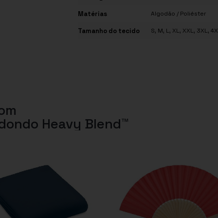
Matérias
Algodão / Poliéster
Tamanho do tecido
S, M, L, XL, XXL, 3XL, 4
com
edondo Heavy Blend™