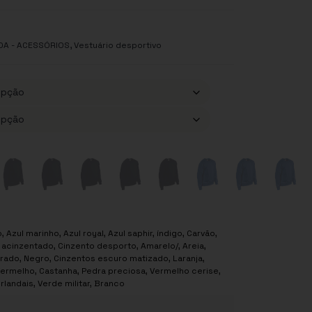
,
DA - ACESSÓRIOS
Vestuário desportivo
o, Azul marinho, Azul royal, Azul saphir, índigo, Carvão,
a acinzentado, Cinzento desporto, Amarelo/, Areia,
ado, Negro, Cinzentos escuro matizado, Laranja,
 Vermelho, Castanha, Pedra preciosa, Vermelho cerise,
irlandais, Verde militar, Branco