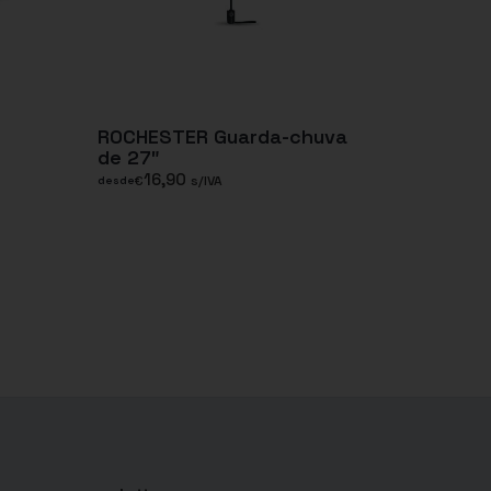
ROCHESTER Guarda-chuva
de 27″
16,90
€
s/IVA
desde