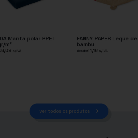
DA Manta polar RPET
FANNY PAPER Leque de
r/m²
bambu
6,08
1,16
€
s/IVA
€
s/IVA
desde
ver todos os produtos