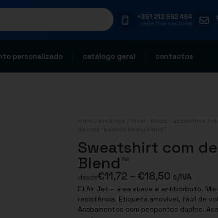
+351 212 592 464
rede fixa nacional
to personalizado
catálogo geral
contactos
início
/
produtos
/
têxtil - moda - acessórios
/
ve
decote redondo heavy blend™
Sweatshirt com d
Blend™
€
11,72
–
€
18,50
s/IVA
desde
Fil Air Jet – área suave e antiborboto. Mistura de algodão/poliéster: conforto e
resistência. Etiqueta amovível, fácil de voltar a colocar. 50% algodão/50% poliéster.
Acabamentos com pespontos duplos. Acab