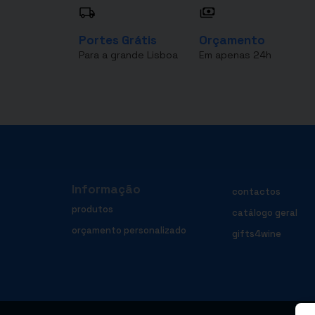
Portes Grátis
Orçamento
Para a grande Lisboa
Em apenas 24h
Informação
contactos
produtos
catálogo geral
orçamento personalizado
gifts4wine