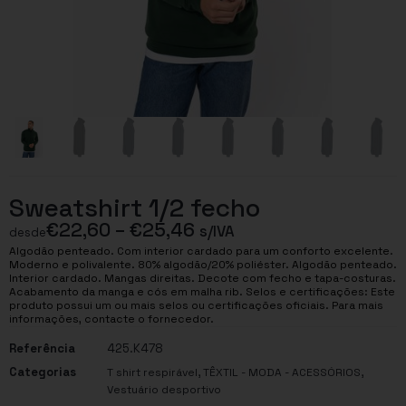
Sweatshirt 1/2 fecho
€
22,60
–
€
25,46
s/IVA
desde
Algodão penteado. Com interior cardado para um conforto excelente.
Moderno e polivalente. 80% algodão/20% poliéster. Algodão penteado.
Interior cardado. Mangas direitas. Decote com fecho e tapa-costuras.
Acabamento da manga e cós em malha rib. Selos e certificações: Este
produto possui um ou mais selos ou certificações oficiais. Para mais
informações, contacte o fornecedor.
Referência
425.K478
Categorias
,
,
T shirt respirável
TÊXTIL - MODA - ACESSÓRIOS
Vestuário desportivo