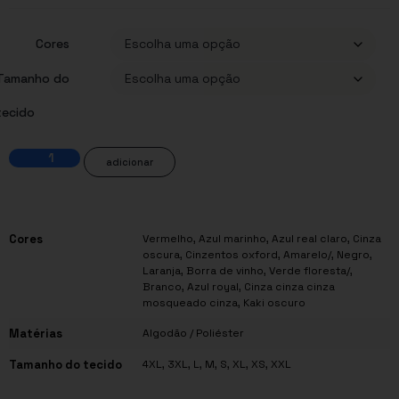
Cores
Tamanho do
tecido
adicionar
Cores
Vermelho, Azul marinho, Azul real claro, Cinza
oscura, Cinzentos oxford, Amarelo/, Negro,
Laranja, Borra de vinho, Verde floresta/,
Branco, Azul royal, Cinza cinza cinza
mosqueado cinza, Kaki oscuro
Matérias
Algodão / Poliéster
Tamanho do tecido
4XL, 3XL, L, M, S, XL, XS, XXL