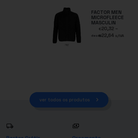
FACTOR MEN
MICROFLEECE
MASCULIN
20,32
–
€
22,64
€
s/IVA
desde
ver todos os produtos
Portes Grátis
Orçamento