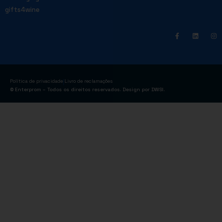
gifts4wine
|
Política de privacidade
Livro de reclamações
© Enterprom – Todos os direitos reservados. Design por
DWSI
.