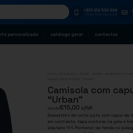
+351 212 592 464
rede fixa nacional
to personalizado
catálogo geral
contactos
início
/
produtos
/
têxtil - moda - acessórios
/
ve
capuz para mulher “urban”
Camisola com capu
“Urban”
€
15,00
s/IVA
desde
Sweatshirt de corte justo com capuz de d
em contraste, tapa costuras na gola e bo
elastano 1×1. Pormenor de fenda no poleg