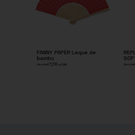
FANNY PAPER Leque de
REP
bambu
SOF
1,16
€
s/IVA
desde
desde