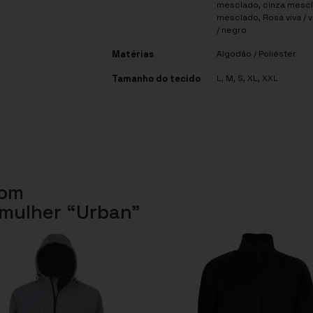
mesclado
,
cinza mescl
mesclado
,
Rosa viva / v
/ negro
Matérias
Algodão / Poliéster
Tamanho do tecido
L
,
M
,
S
,
XL
,
XXL
com
mulher “Urban”