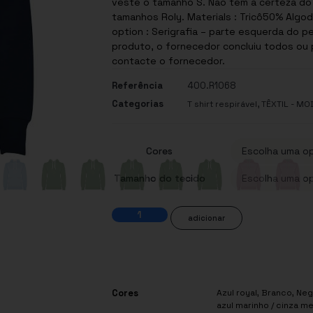
veste o tamanho S. Não tem a certeza do
tamanhos Roly. Materials : Tricô50% Algod
option : Serigrafia – parte esquerda do peito – 
produto, o fornecedor concluiu todos ou 
contacte o fornecedor.
Referência
400.R1068
Categorias
,
T shirt respirável
TÊXTIL - MO
Cores
Tamanho do tecido
adicionar
Cores
Azul royal
,
Branco
,
Neg
azul marinho / cinza m