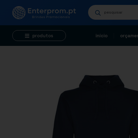
produtos
início
orçamen