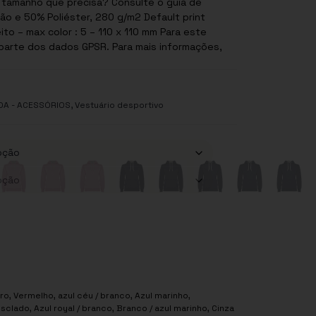
 tamanho que precisa? Consulte o guia de
ão e 50% Poliéster, 280 g/m2 Default print
max color : 5 – 110 x 110 mm Para este
parte dos dados GPSR. Para mais informações,
,
DA - ACESSÓRIOS
Vestuário desportivo
ro
,
Vermelho
,
azul céu / branco
,
Azul marinho
,
esclado
,
Azul royal / branco
,
Branco / azul marinho
,
Cinza