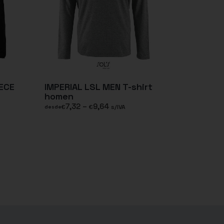
ECE
IMPERIAL LSL MEN T-shirt
homen
7,32
–
9,64
€
€
s/IVA
desde