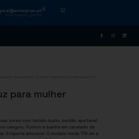
|
geral@enterprom.pt
informações gerais
stuário desportivo
/
t shirt respirável
/ camisola com
z para mulher
uas cores com tecido duplo, cordão ajustável
lso canguru. Punhos e bainha em canelado de
ar. Etiqueta amovível. O modelo mede 179 cm e