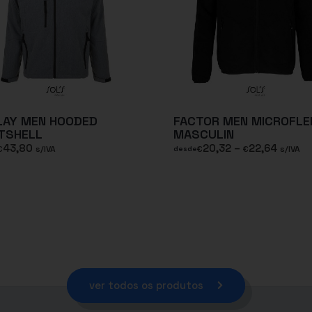
LAY MEN HOODED
FACTOR MEN MICROFLE
TSHELL
MASCULIN
43,80
20,32
–
22,64
€
s/IVA
€
€
s/IVA
desde
ver todos os produtos