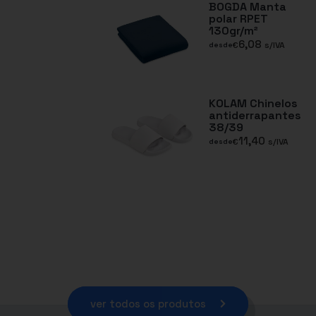
BOGDA Manta
polar RPET
130gr/m²
6,08
€
s/IVA
desde
KOLAM Chinelos
antiderrapantes
38/39
11,40
€
s/IVA
desde
ver todos os produtos