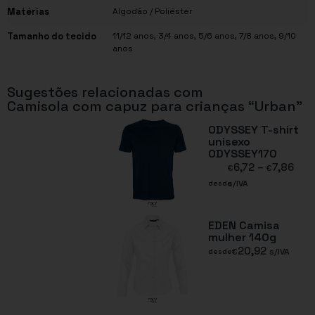
Matérias
Algodão / Poliéster
Tamanho do tecido
11/12 anos
,
3/4 anos
,
5/6 anos
,
7/8 anos
,
9/10
anos
Sugestões relacionadas com
Camisola com capuz para crianças “Urban”
ODYSSEY T-shirt
unisexo
ODYSSEY170
6,72
–
7,86
€
€
s/IVA
desde
EDEN Camisa
mulher 140g
20,92
€
s/IVA
desde