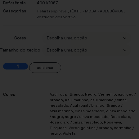
Referência
400.K1067
Categorias
,
,
T shirt respirável
TÊXTIL - MODA - ACESSÓRIOS
Vestuário desportivo
Cores
Tamanho do tecido
adicionar
Cores
Azul royal
,
Branco
,
Negro
,
Vermelho
,
azul céu /
branco
,
Azul marinho
,
azul marinho / cinza
mesclado
,
Azul royal / branco
,
Branco /
azul marinho
,
Cinza mesclado
,
cinza mesclado
/ negro
,
negro / cinza mesclado
,
Rosa claro
,
Rosa claro / cinza mesclado
,
Rosa viva
,
Turquesa
,
Verde gelatina / branco
,
Vermelho /
negro
,
Violeta