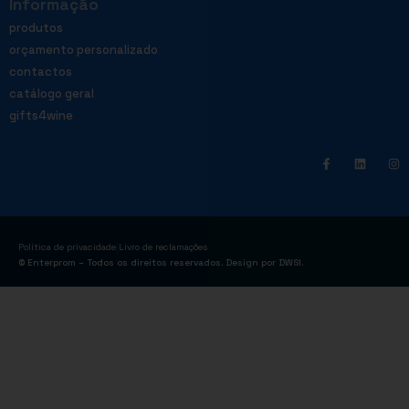
Informação
produtos
orçamento personalizado
contactos
catálogo geral
gifts4wine
|
Política de privacidade
Livro de reclamações
© Enterprom – Todos os direitos reservados. Design por
DWSI
.