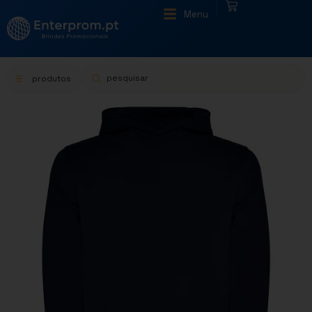
|
Menu
produtos