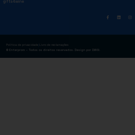
gifts4wine
|
Política de privacidade
Livro de reclamações
© Enterprom – Todos os direitos reservados. Design por
DWSI
.