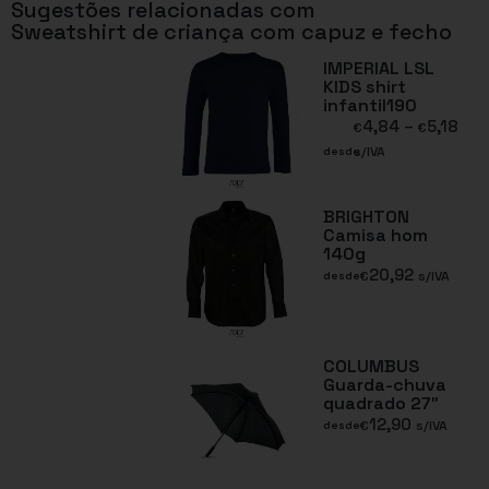
Sugestões relacionadas com
Sweatshirt de criança com capuz e fecho
IMPERIAL LSL
KIDS shirt
infantil190
4,84
–
5,18
€
€
s/IVA
desde
BRIGHTON
Camisa hom
140g
20,92
€
s/IVA
desde
COLUMBUS
Guarda-chuva
quadrado 27″
12,90
€
s/IVA
desde