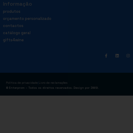
Informação
produtos
orçamento personalizado
contactos
catálogo geral
gifts4wine
|
Política de privacidade
Livro de reclamações
© Enterprom – Todos os direitos reservados. Design por
DWSI
.