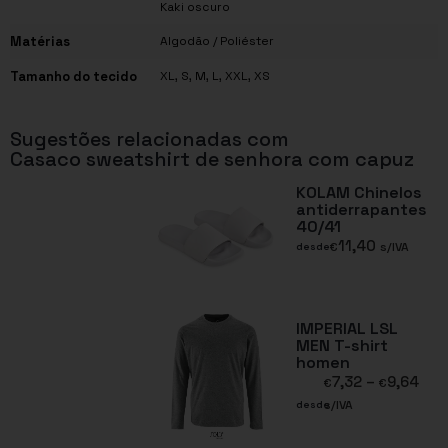
Kaki oscuro
Matérias
Algodão / Poliéster
Tamanho do tecido
XL, S, M, L, XXL, XS
Sugestões relacionadas com
Casaco sweatshirt de senhora com capuz
KOLAM Chinelos
antiderrapantes
40/41
11,40
€
s/IVA
desde
IMPERIAL LSL
MEN T-shirt
homen
7,32
–
9,64
€
€
s/IVA
desde