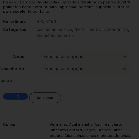
Fleece): Cardado de elevada qualidade, 80% algodão penteado/20%
poliéster. Face exterior para impressão perfeita, superfície interior
para excelente conforto
Referência
425.K464
Categorias
,
,
Casaco desportivo
TÊXTIL - MODA - ACESSÓRIOS
Vestuário desportivo
Cores
Tamanho do
tecido
adicionar
Cores
Vermelho, Azul marinho, Azul real claro,
Cinzentos oxford, Negro, Branco, Cinza
oscura, Cinza cinza cinza mosqueado cinza,