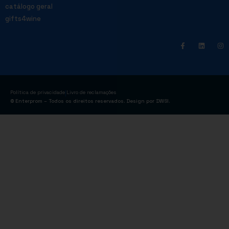
catálogo geral
gifts4wine
|
Política de privacidade
Livro de reclamações
© Enterprom – Todos os direitos reservados. Design por
DWSI
.