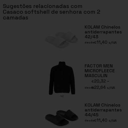
Sugestões relacionadas com
Casaco softshell de senhora com 2
camadas
KOLAM Chinelos
antiderrapantes
42/43
11,40
€
s/IVA
desde
FACTOR MEN
MICROFLEECE
MASCULIN
20,32
–
€
22,64
€
s/IVA
desde
KOLAM Chinelos
antiderrapantes
44/45
11,40
€
s/IVA
desde