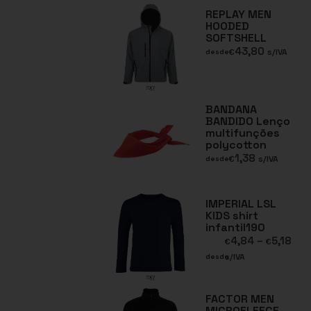
REPLAY MEN
HOODED
SOFTSHELL
43,80
€
s/IVA
desde
BANDANA
BANDIDO Lenço
multifunções
polycotton
1,38
€
s/IVA
desde
IMPERIAL LSL
KIDS shirt
infantil190
4,84
–
5,18
€
€
s/IVA
desde
FACTOR MEN
MICROFLEECE