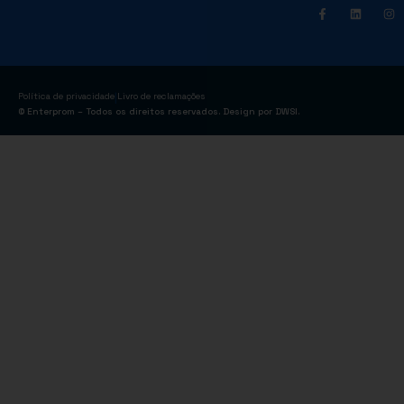
|
Política de privacidade
Livro de reclamações
© Enterprom – Todos os direitos reservados. Design por
DWSI
.