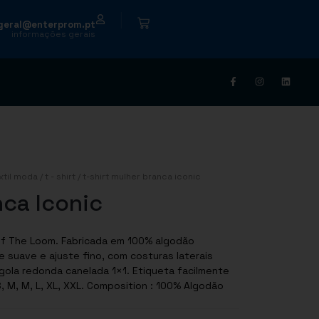
|
geral@enterprom.pt
informações gerais
xtil moda
/
t - shirt
/ t-shirt mulher branca iconic
nca Iconic
suave e ajuste fino, com costuras laterais
gola redonda canelada 1×1. Etiqueta facilmente
Composition : 100% Algodão