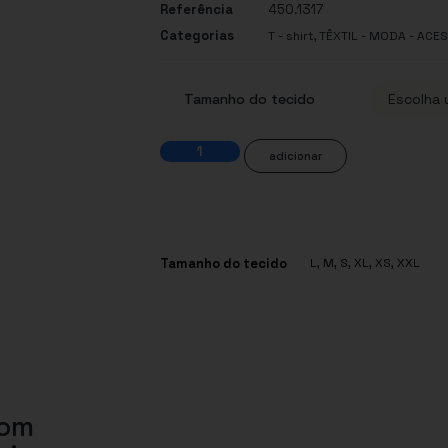
Referência
450.1317
Categorias
,
T - shirt
TÊXTIL - MODA - ACE
Tamanho do tecido
adicionar
Tamanho do tecido
L
,
M
,
S
,
XL
,
XS
,
XXL
com