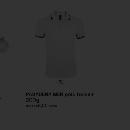
PASADENA MEN pólo homem
7
200g
6,00
€
s/IVA
desde