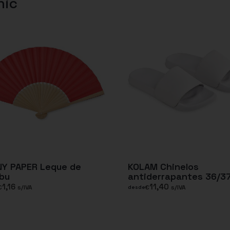
nic
NY PAPER Leque de
KOLAM Chinelos
bu
antiderrapantes 36/3
1,16
11,40
€
s/IVA
€
s/IVA
desde