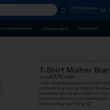
+351 212 592 464
rede fixa nacional
to personalizado
catálogo geral
contactos
início
/
produtos
/
têxtil - moda - acessórios
/
tê
T-Shirt Mulher Bra
€
2,70
s/IVA
desde
T-shirt de senhora branca Iconic de Fruit Of The Loom. Fabricada em 100% algodão
penteado Ring Spun de 140g/m2. De toque 
concebidas para um ajuste perfeito. Com 
removível e disponível nos tamanhos XS, S, M, M, L, XL, XXL. 
Penteado Ring Spun 140 g/ m2.