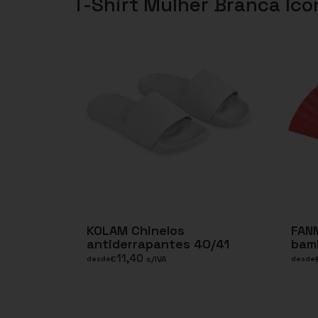
T-Shirt Mulher Branca Ico
KOLAM Chinelos
FAN
antiderrapantes 40/41
bam
11,40
€
s/IVA
desde
desde