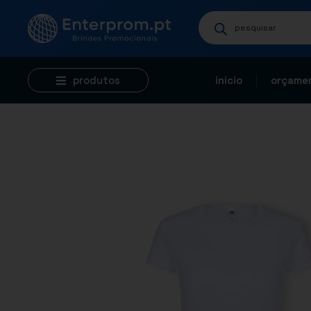
produtos
início
orçamen