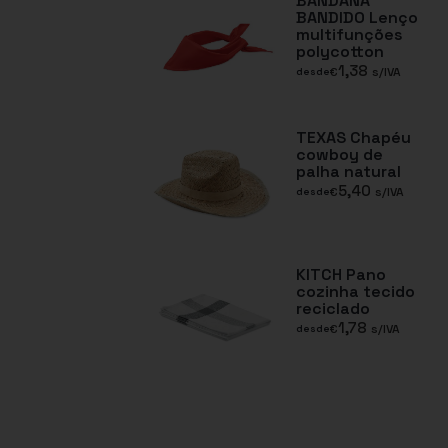
BANDANA
BANDIDO Lenço
multifunções
polycotton
1,38
€
s/IVA
desde
TEXAS Chapéu
cowboy de
palha natural
5,40
€
s/IVA
desde
KITCH Pano
cozinha tecido
reciclado
1,78
€
s/IVA
desde