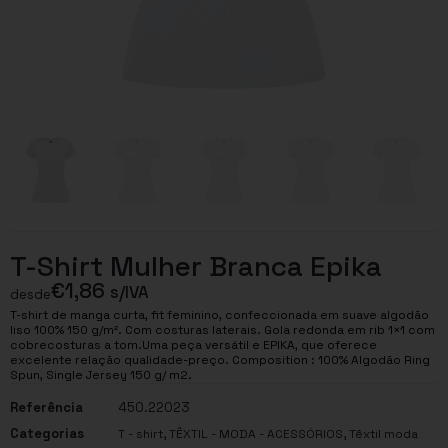
T-Shirt Mulher Branca Epika
€
1,86
s/IVA
desde
T-shirt de manga curta, fit feminino, confeccionada em suave algodão
liso 100% 150 g/m². Com costuras laterais. Gola redonda em rib 1×1 com
cobrecosturas a tom.Uma peça versátil e EPIKA, que oferece
excelente relação qualidade-preço. Composition : 100% Algodão Ring
Spun, Single Jersey 150 g/ m2.
Referência
450.22023
Categorias
,
,
T - shirt
TÊXTIL - MODA - ACESSÓRIOS
Têxtil moda