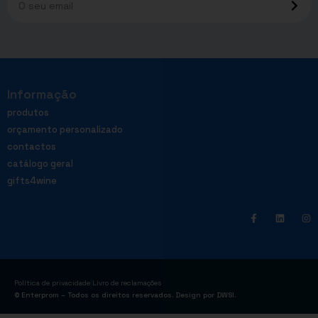
Informação
produtos
orçamento personalizado
contactos
catálogo geral
gifts4wine
|
Política de privacidade
Livro de reclamações
© Enterprom – Todos os direitos reservados. Design por
DWSI
.