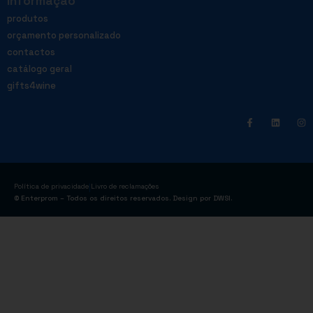
Informação
produtos
orçamento personalizado
contactos
catálogo geral
gifts4wine
|
Política de privacidade
Livro de reclamações
© Enterprom – Todos os direitos reservados. Design por
DWSI
.