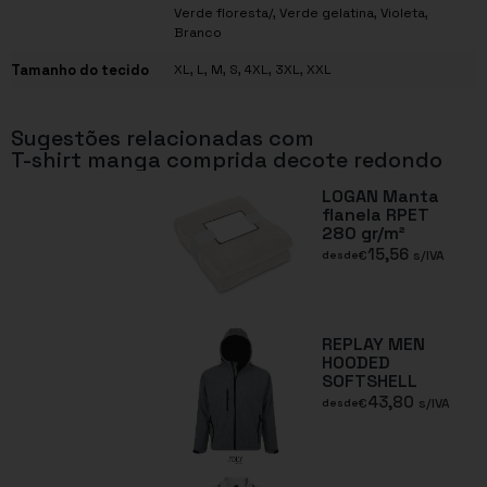
Verde floresta/, Verde gelatina, Violeta,
Branco
Tamanho do tecido
XL, L, M, S, 4XL, 3XL, XXL
Sugestões relacionadas com
T-shirt manga comprida decote redondo
LOGAN Manta
flanela RPET
280 gr/m²
15,56
€
s/IVA
desde
REPLAY MEN
HOODED
SOFTSHELL
43,80
€
s/IVA
desde