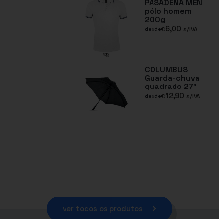
PASADENA MEN
pólo homem
200g
6,00
€
s/IVA
desde
COLUMBUS
Guarda-chuva
quadrado 27″
12,90
€
s/IVA
desde
ver todos os produtos