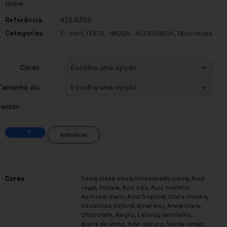
toque
Referência
425.K359
Categorias
,
,
T - shirt
TÊXTIL - MODA - ACESSÓRIOS
Têxtil moda
Cores
Tamanho do
tecido
adicionar
Cores
Cinza cinza cinza mosqueado cinza, Azul
royal, Fúcsia, Azul céu, Azul marinho,
Azul real claro, Azul tropical, Cinza oscura,
Cinzentos oxford, Amarelo/, Areia clara,
Chocolate, Negro, Laranja, Vermelho,
Borra de vinho, Kaki oscuro, Verde-limão,