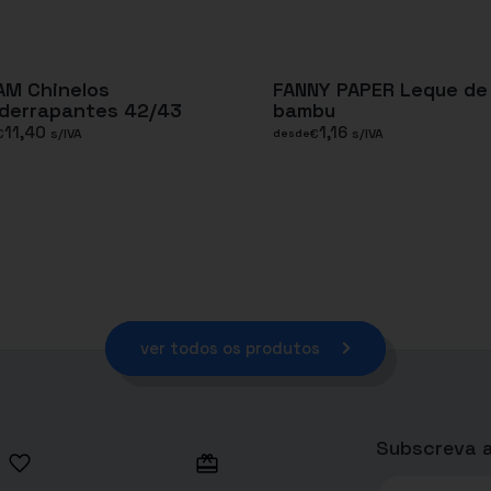
AM Chinelos
FANNY PAPER Leque de
iderrapantes 42/43
bambu
11,40
1,16
€
s/IVA
€
s/IVA
desde
ver todos os produtos
Subscreva a