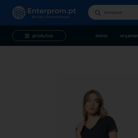
produtos
início
orçamen