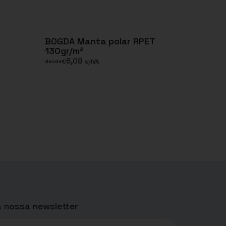
BOGDA Manta polar RPET
130gr/m²
6,08
€
s/IVA
desde
 nossa newsletter