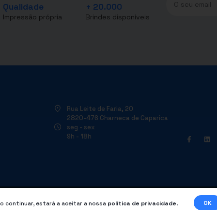
Qualidade
+ 20.000
Impressão própria
Brindes disponíveis
Rua Leite de Faria, 20
2820-476 Charneca de Caparica
seg - sex
9h - 18h
OK
o continuar, estará a aceitar a nossa
política de privacidade
.