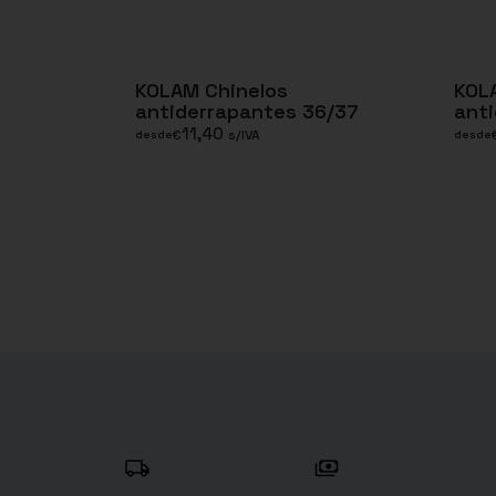
KOLAM Chinelos
KOL
antiderrapantes 36/37
ant
11,40
€
s/IVA
desde
desde