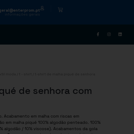
|
geral@enterprom.pt
informações gerais
xtil moda
/
t - shirt
/ t-shirt de malha piqué de senhora
piqué de senhora com
s em
% algodão / 10% viscose). Acabamentos da gola