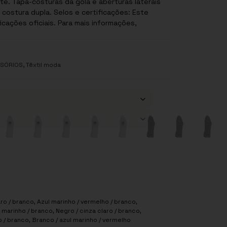
e. Tapa-costuras da gola e aberturas laterais
 e certificações: Este
icações oficiais. Para mais informações,
,
SSÓRIOS
Têxtil moda
aro / branco, Azul marinho / vermelho / branco,
 marinho / branco, Negro / cinza claro / branco,
 / branco, Branco / azul marinho / vermelho