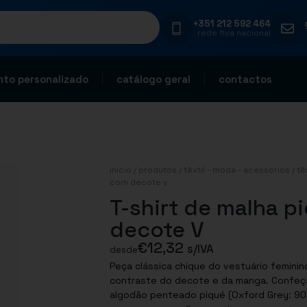
+351 212 592 464
rede fixa nacional
to personalizado
catálogo geral
contactos
início
/
produtos
/
têxtil - moda - acessórios
/
tê
com decote v
T-shirt de malha 
decote V
€
12,32
s/IVA
desde
Peça clássica chique do vestuário feminino. Acabamento em malha com risca
contraste do decote e da manga. Confeção em malha piqué 100% algodão penteado. 100%
algodão penteado piqué (Oxford Grey: 90