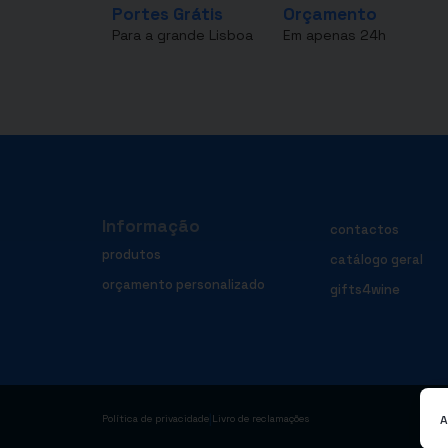
Portes Grátis
Orçamento
Para a grande Lisboa
Em apenas 24h
Informação
contactos
produtos
catálogo geral
orçamento personalizado
gifts4wine
|
A
Política de privacidade
Livro de reclamações