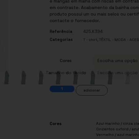
e mangas em malha com riscas em contrast
em contraste. Acabamento da bainha com costura dupla. Selos
produto possui um ou mais selos ou certif
contacte o fornecedor.
Referência
425.K394
Categorias
,
T - shirt
TÊXTIL - MODA - ACE
Cores
Tamanho do tecido
adicionar
Cores
Azul marinho / cinza cl
Cinzentos oxford / azul
Vermelho / azul marinho