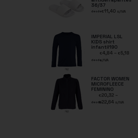
36/37
11,40
€
s/IVA
desde
IMPERIAL LSL
KIDS shirt
infantil190
4,84
–
5,18
€
€
s/IVA
desde
FACTOR WOMEN
MICROFLEECE
FEMININO
20,32
–
€
22,64
€
s/IVA
desde