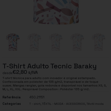
T-Shirt Adulto Tecnic Baraky
€
2,80
s/IVA
desde
T-shirt técnica para adulto com inovador e original estampado.
Confecionada em poliéster de 135 g/m2, transpirável e de toque
suave. Mangas ranglan, gola redonda e disponível nos tamanhos XS, S,
M, L, XL, XXL. Respirável Composition : Poliéster 135 g/ m2.
Referência
450.21151
Categorias
,
,
T - shirt
TÊXTIL - MODA - ACESSÓRIOS
Têxtil moda