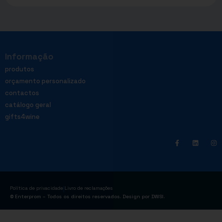
Informação
produtos
orçamento personalizado
contactos
catálogo geral
gifts4wine
|
Política de privacidade
Livro de reclamações
© Enterprom – Todos os direitos reservados. Design por
DWSI
.