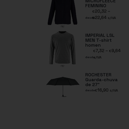
MICROFLEECE
FEMININO
20,32
–
€
22,64
€
s/IVA
desde
IMPERIAL LSL
MEN T-shirt
homen
7,32
–
9,64
€
€
s/IVA
desde
ROCHESTER
Guarda-chuva
de 27″
16,90
€
s/IVA
desde