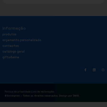
Informação
produtos
orçamento personalizado
contactos
catálogo geral
gifts4wine
|
Política de privacidade
Livro de reclamações
© Enterprom – Todos os direitos reservados. Design por
DWSI
.