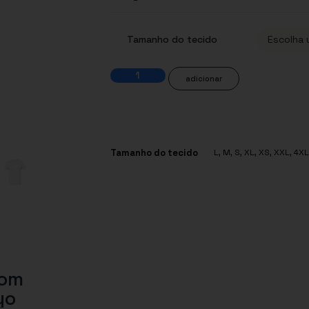
Tamanho do tecido
adicionar
Tamanho do tecido
L
,
M
,
S
,
XL
,
XS
,
XXL
,
4XL
com
yo