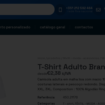
+351 212 592 464
rede fixa nacional
to personalizado
catálogo geral
contactos
início
/
produtos
/
têxtil - moda - acessórios
/
tê
T-Shirt Adulto Bra
€
2,38
s/IVA
desde
Camisola adulta em malha lisa com macio 
costuras laterais e pescoço redondo. Disp
XXL, 3XL. Composition : 100% Algodão
Referência
450.21178
Categorias
,
T - shirt
TÊXTIL - MODA - ACE