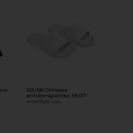
uva
KOLAM Chinelos
antiderrapantes 36/37
11,40
€
s/IVA
desde