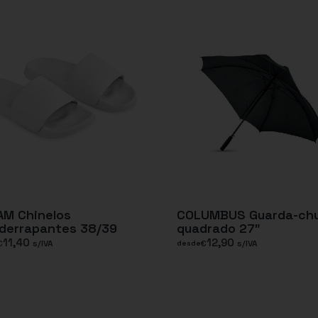
AM Chinelos
COLUMBUS Guarda-ch
iderrapantes 38/39
quadrado 27″
11,40
12,90
€
s/IVA
€
s/IVA
desde