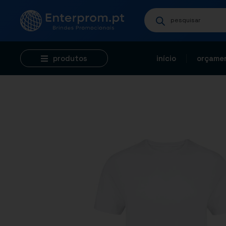
produtos
início
orçamen