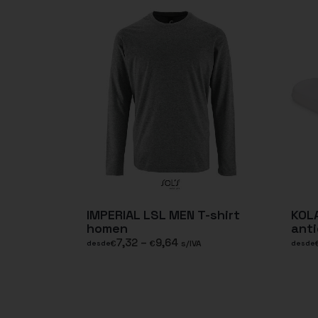
IMPERIAL LSL MEN T-shirt
KOL
homen
ant
7,32
–
9,64
€
€
s/IVA
desde
desde