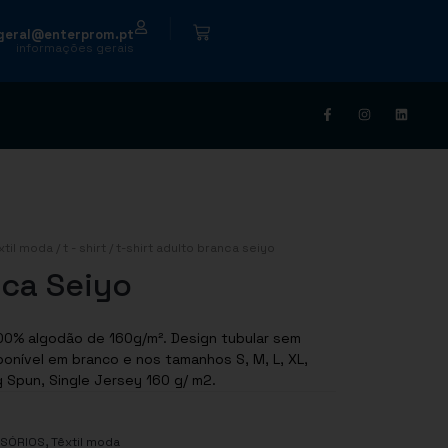
|
geral@enterprom.pt
informações gerais
xtil moda
/
t - shirt
/ t-shirt adulto branca seiyo
nca Seiyo
100% algodão de 160g/m². Design tubular sem
onível em branco e nos tamanhos S, M, L, XL,
 Ring Spun, Single Jersey 160 g/ m2.
,
SSÓRIOS
Têxtil moda