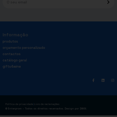
Informação
produtos
orçamento personalizado
contactos
catálogo geral
gifts4wine
|
Política de privacidade
Livro de reclamações
© Enterprom – Todos os direitos reservados. Design por
DWSI
.