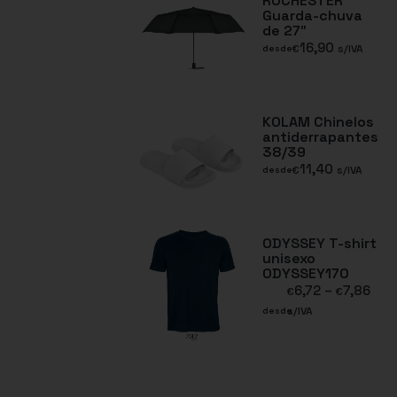
ROCHESTER
Guarda-chuva
de 27″
16,90
€
s/IVA
desde
KOLAM Chinelos
antiderrapantes
38/39
11,40
€
s/IVA
desde
ODYSSEY T-shirt
unisexo
ODYSSEY170
6,72
–
7,86
€
€
s/IVA
desde