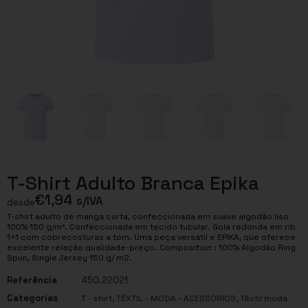
T-Shirt Adulto Branca Epika
€
1,94
s/IVA
desde
T-shirt adulto de manga curta, confeccionada em suave algodão liso
100% 150 g/m². Confeccionada em tecido tubular. Gola redonda em rib
1×1 com cobrecosturas a tom. Uma peça versátil e EPIKA, que oferece
excelente relação qualidade-preço. Composition : 100% Algodão Ring
Spun, Single Jersey 150 g/ m2.
Referência
450.22021
Categorias
,
,
T - shirt
TÊXTIL - MODA - ACESSÓRIOS
Têxtil moda