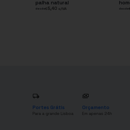
palha natural
hom
5,40
€
s/IVA
desde
desde
Portes Grátis
Orçamento
Para a grande Lisboa
Em apenas 24h