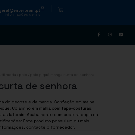
|
geral@enterprom.pt
informações gerais
xtil moda
/
polo
/ polo piqué manga curta de senhora
curta de senhora
ras laterais. Acabamento com costura dupla na
s informações, contacte o fornecedor.