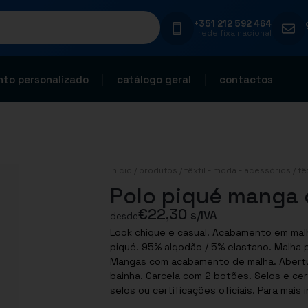
+351 212 592 464
rede fixa nacional
to personalizado
catálogo geral
contactos
início
/
produtos
/
têxtil - moda - acessórios
/
tê
Polo piqué manga 
€
22,30
s/IVA
desde
Look chique e casual. Acabamento em malha do decote e da manga. Confeção em malha
piqué. 95% algodão / 5% elastano. Malha piqué. Colarinho em malha com tapa-costuras.
Mangas com acabamento de malha. Abertu
bainha. Carcela com 2 botões. Selos e certificações: Este produto possui um ou mais
selos ou certificações oficiais. Para mai