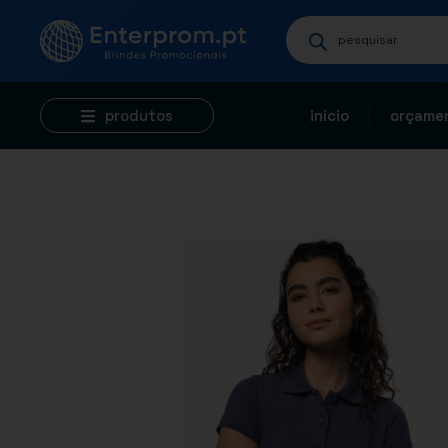
produtos
início
orçamen