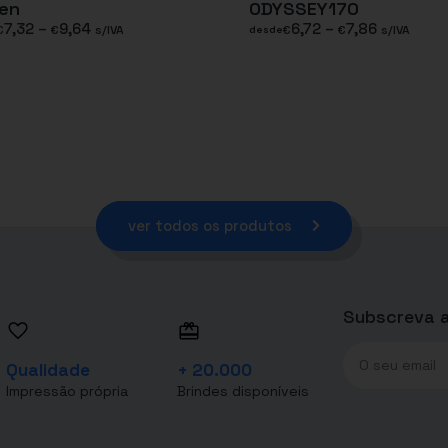
en
ODYSSEY170
7,32
–
9,64
6,72
–
7,86
€
€
s/IVA
€
€
s/IVA
desde
ver todos os produtos
Subscreva a
Qualidade
+ 20.000
Impressão própria
Brindes disponíveis