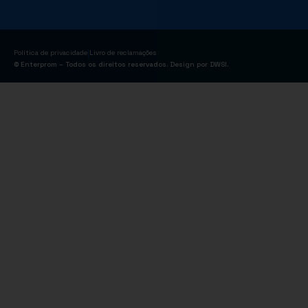
|
Política de privacidade
Livro de reclamações
© Enterprom – Todos os direitos reservados. Design por
DWSI
.