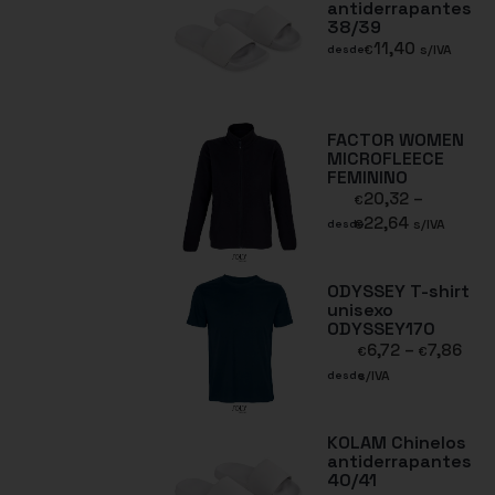
antiderrapantes
38/39
11,40
€
s/IVA
desde
FACTOR WOMEN
MICROFLEECE
FEMININO
20,32
–
€
22,64
€
s/IVA
desde
ODYSSEY T-shirt
unisexo
ODYSSEY170
6,72
–
7,86
€
€
s/IVA
desde
KOLAM Chinelos
antiderrapantes
40/41