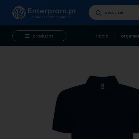
produtos
início
orçamen