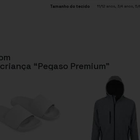
Tamanho do tecido
11/12 anos
,
3/4 anos
,
5/
com
 criança “Pegaso Premium”