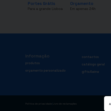
Portes Grátis
Orçamento
Para a grande Lisboa
Em apenas 24h
Informação
contactos
produtos
catálogo geral
orçamento personalizado
gifts4wine
|
A
Política de privacidade
Livro de reclamações