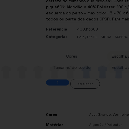
certeza do tamanho que precisa? Consulte
piqué60% Algodão e 40% Poliéster, 190 g/m
esquerda do peito – max color : 5 – 70 x 60 mm Para este produto, o forneced
todos ou parte dos dados GPSR. Para mai
Referência
400.K6609
Categorias
,
Polo
TÊXTIL - MODA - ACESSÓ
Cores
Tamanho do tecido
adicionar
Cores
Azul
,
Branco
,
Vermelho
Matérias
Algodão / Poliéster