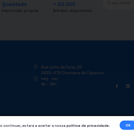
Qualidade
+ 20.000
Impressão própria
Brindes disponíveis
Rua Leite de Faria, 20
2820-476 Charneca de Caparica
seg - sex
9h - 18h
OK
o continuar, estará a aceitar a nossa
política de privacidade
.