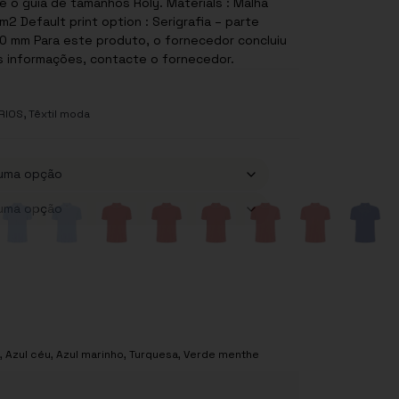
 o guia de tamanhos Roly. Materials : Malha
2 Default print option : Serigrafia – parte
or concluiu
s informações, contacte o fornecedor.
,
RIOS
Têxtil moda
,
Azul céu
,
Azul marinho
,
Turquesa
,
Verde menthe