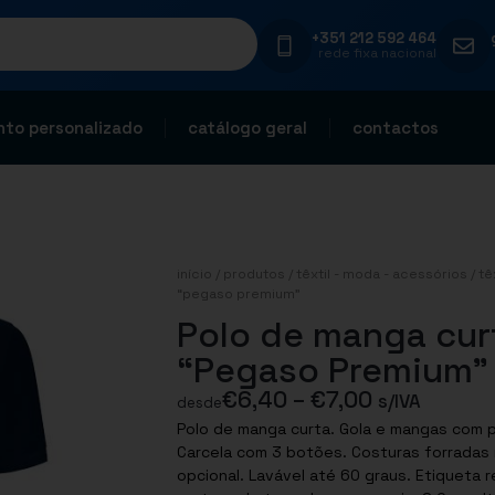
+351 212 592 464
rede fixa nacional
to personalizado
catálogo geral
contactos
início
/
produtos
/
têxtil - moda - acessórios
/
tê
“pegaso premium”
Polo de manga cur
“Pegaso Premium”
€
6,40
–
€
7,00
s/IVA
desde
Polo de manga curta. Gola e mangas com p
Carcela com 3 botões. Costuras forradas r
opcional. Lavável até 60 graus. Etiqueta r