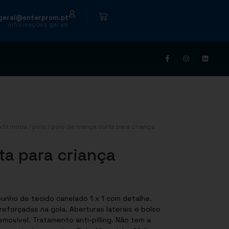
|
geral@enterprom.pt
informações gerais
xtil moda
/
polo
/ polo de manga curta para criança
ta para criança
unho de tecido canelado 1 x 1 com detalhe.
eforçadas na gola. Aberturas laterais e bolso
emovível. Tratamento anti-pilling. Não tem a