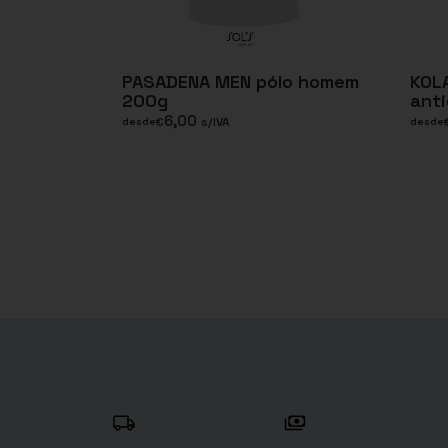
PASADENA MEN pólo homem
KOL
200g
anti
6,00
€
s/IVA
desde
desde