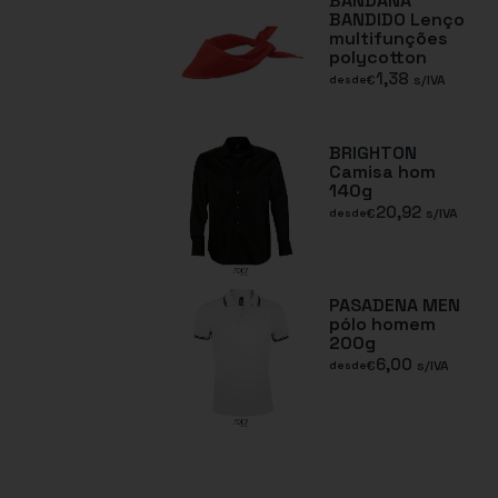
BANDANA
BANDIDO Lenço
multifunções
polycotton
1,38
€
s/IVA
desde
BRIGHTON
Camisa hom
140g
20,92
€
s/IVA
desde
PASADENA MEN
pólo homem
200g
6,00
€
s/IVA
desde