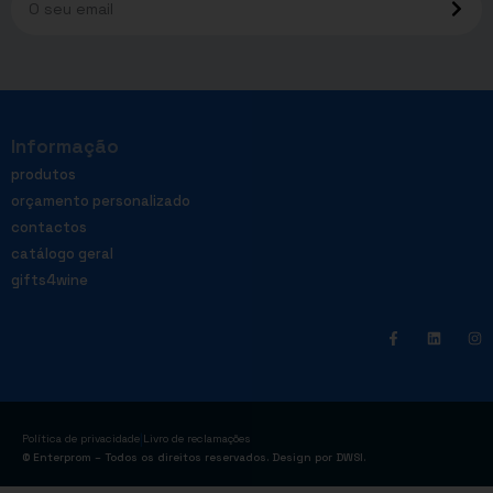
Informação
produtos
orçamento personalizado
contactos
catálogo geral
gifts4wine
|
Política de privacidade
Livro de reclamações
© Enterprom – Todos os direitos reservados. Design por
DWSI
.