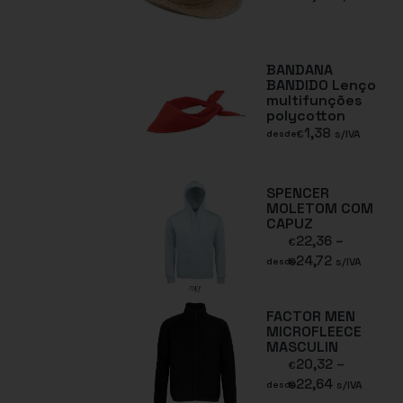
BANDANA
BANDIDO Lenço
multifunções
polycotton
1,38
€
s/IVA
desde
SPENCER
MOLETOM COM
CAPUZ
22,36
–
€
24,72
€
s/IVA
desde
FACTOR MEN
MICROFLEECE
MASCULIN
20,32
–
€
22,64
€
s/IVA
desde