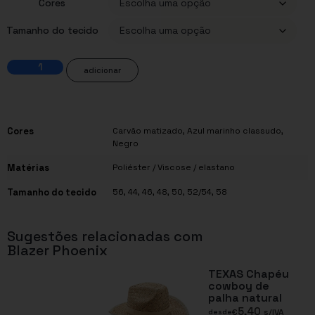
Cores
Tamanho do tecido
adicionar
Cores
Carvão matizado, Azul marinho classudo,
Negro
Matérias
Poliéster / Viscose / elastano
Tamanho do tecido
56, 44, 46, 48, 50, 52/54, 58
Sugestões relacionadas com
Blazer Phoenix
TEXAS Chapéu
cowboy de
palha natural
5,40
€
s/IVA
desde