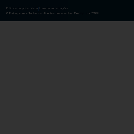
|
Política de privacidade
Livro de reclamações
© Enterprom – Todos os direitos reservados. Design por
DWSI
.