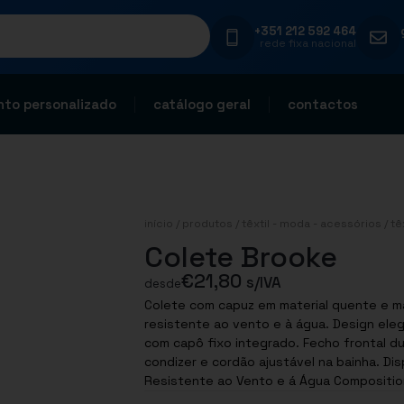
+351 212 592 464
rede fixa nacional
to personalizado
catálogo geral
contactos
início
/
produtos
/
têxtil - moda - acessórios
/
tê
Colete Brooke
€
21,80
s/IVA
desde
Colete com capuz em material quente e mac
resistente ao vento e à água. Design ele
com capô fixo integrado. Fecho frontal d
condizer e cordão ajustável na bainha. Dis
Resistente ao Vento e á Água Composition