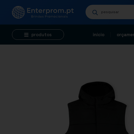
produtos
início
orçamen