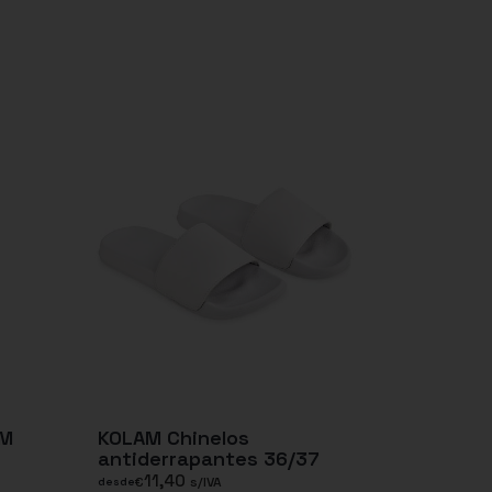
OM
KOLAM Chinelos
antiderrapantes 36/37
11,40
€
s/IVA
desde