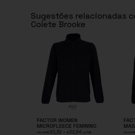
Sugestões relacionadas 
Colete Brooke
FACTOR WOMEN
FAC
MICROFLEECE FEMININO
MAS
20,32
–
22,64
€
€
s/IVA
desde
desde