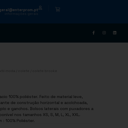
|
geral@enterprom.pt
informações gerais
xtil moda
/
colete
/ colete brooke
io 100% poliéster. Feito de material leve,
gante de construção horizontal e acolchoada,
uplo e ganchos. Bolsos laterais com puxadores a
ponível nos tamanhos XS, S, M, L, XL, XXL.
 : 100% Poliéster.