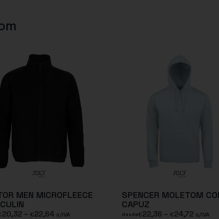
com
TOR MEN MICROFLEECE
SPENCER MOLETOM C
CULIN
CAPUZ
20,32
–
22,64
22,36
–
24,72
€
€
s/IVA
€
€
s/IVA
desde