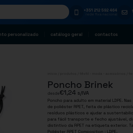
+351 212 592 464
rede fixa nacional
to personalizado
catálogo geral
contactos
início
/
produtos
/
têxtil - moda - acessórios
/
te
Poncho Brinek
€
1,24
s/IVA
desde
Poncho para adulto em material LDPE. Na
de poliéster RPET, feita de plástico recicl
resíduos plásticos e ajudar a sustentabi
para fácil transporte e fecho ajustável, 
distintivo da RPET na etiqueta exterior. T
Poliéster RPET Composition : LDPE.