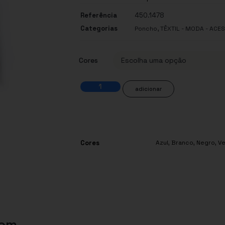
Referência
450.1478
Categorias
,
Poncho
TÊXTIL - MODA - ACE
Cores
adicionar
Cores
Azul
,
Branco
,
Negro
,
V
com