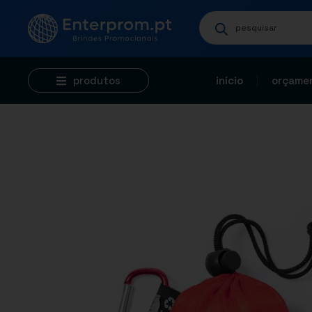
produtos
início
orçamen