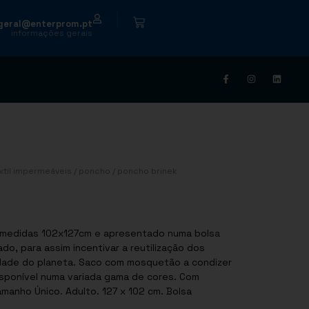
|
geral@enterprom.pt
informações gerais
xtil impermeáveis
/
poncho
/ poncho brinek
s medidas 102x127cm e apresentado numa bolsa
ado, para assim incentivar a reutilização dos
lidade do planeta. Saco com mosquetão a condizer
disponível numa variada gama de cores. Com
amanho Único. Adulto. 127 x 102 cm. Bolsa