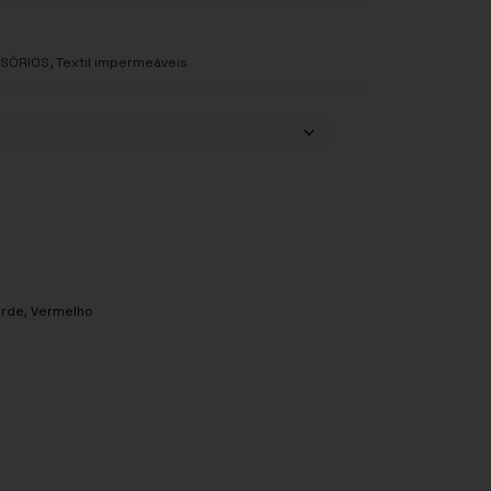
,
SSÓRIOS
Textil impermeáveis
erde
,
Vermelho