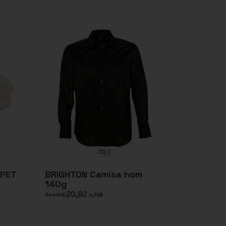
RPET
BRIGHTON Camisa hom
140g
20,92
€
s/IVA
desde