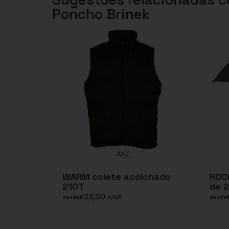
Poncho Brinek
WARM colete acolchado
ROC
210T
de 2
23,00
€
s/IVA
desde
desde