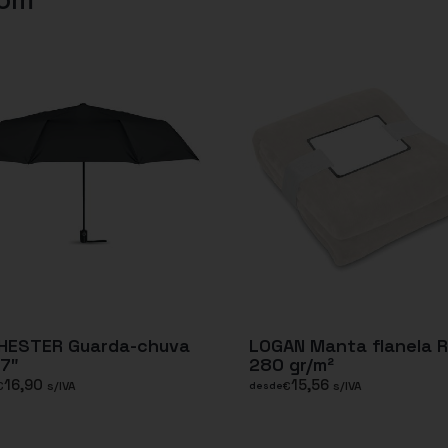
HESTER Guarda-chuva
LOGAN Manta flanela 
7″
280 gr/m²
16,90
15,56
€
s/IVA
€
s/IVA
desde