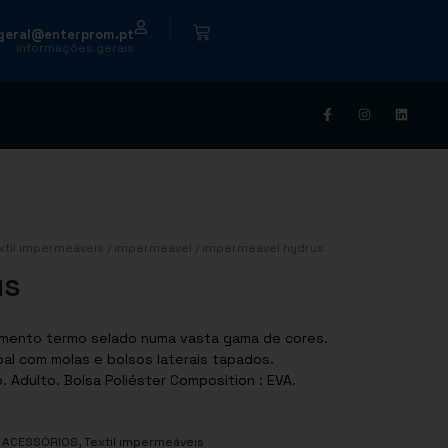
|
geral@enterprom.pt
informações gerais
xtil impermeáveis
/
impermeavel
/ impermeável hydrus
us
amento termo selado numa vasta gama de cores.
pal com molas e bolsos laterais tapados.
 Adulto. Bolsa Poliéster Composition : EVA.
,
- ACESSÓRIOS
Textil impermeáveis