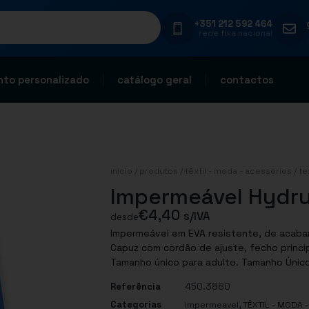
+351 212 592 464
rede fixa nacional
to personalizado
catálogo geral
contactos
início
/
produtos
/
têxtil - moda - acessórios
/
te
Impermeável Hydr
€
4,40
s/IVA
desde
Impermeável em EVA resistente, de acab
Capuz com cordão de ajuste, fecho princi
Tamanho único para adulto. Tamanho Único.
Referência
450.3880
Categorias
,
Impermeavel
TÊXTIL - MODA 