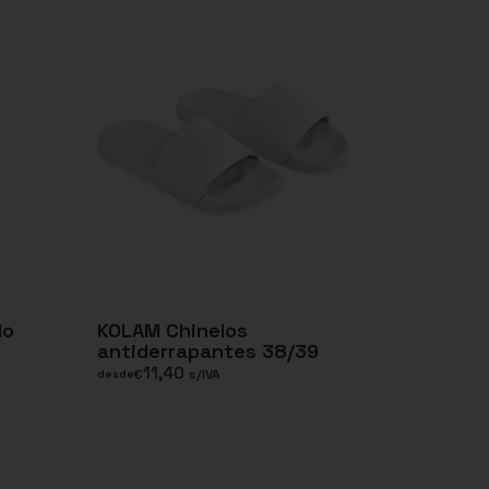
do
KOLAM Chinelos
antiderrapantes 38/39
11,40
€
s/IVA
desde