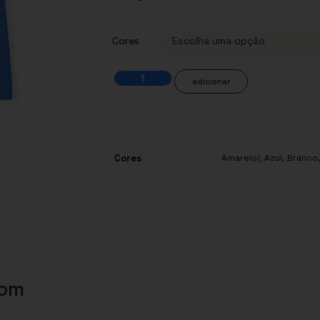
Cores
adicionar
Cores
Amarelo/
,
Azul
,
Branco
com