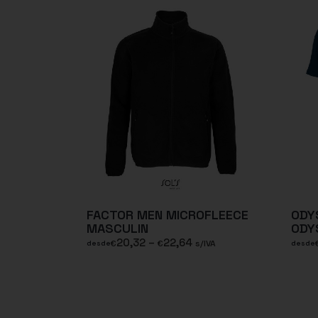
FACTOR MEN MICROFLEECE
ODYS
MASCULIN
ODY
20,32
–
22,64
€
€
s/IVA
desde
desde