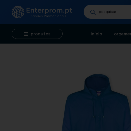
produtos
início
orçamen