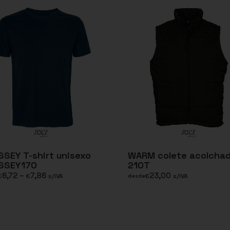
SEY T-shirt unisexo
WARM colete acolcha
SSEY170
210T
6,72
–
7,86
23,00
€
€
s/IVA
€
s/IVA
desde