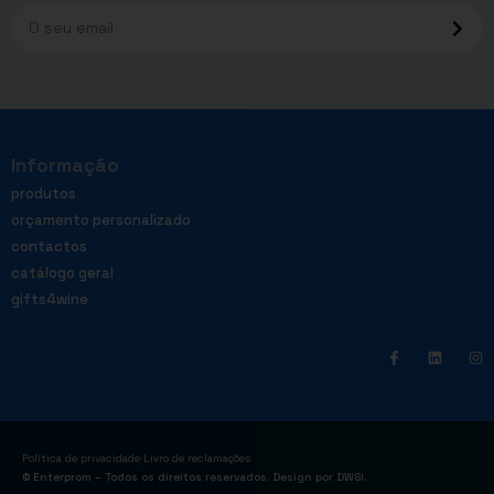
Informação
produtos
orçamento personalizado
contactos
catálogo geral
gifts4wine
|
Política de privacidade
Livro de reclamações
© Enterprom – Todos os direitos reservados. Design por
DWSI
.