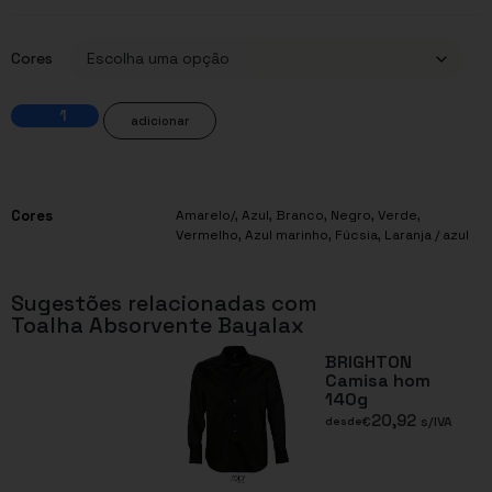
Cores
adicionar
Cores
Amarelo/
,
Azul
,
Branco
,
Negro
,
Verde
,
Vermelho
,
Azul marinho
,
Fúcsia
,
Laranja / azul
Sugestões relacionadas com
Toalha Absorvente Bayalax
BRIGHTON
Camisa hom
140g
20,92
€
s/IVA
desde