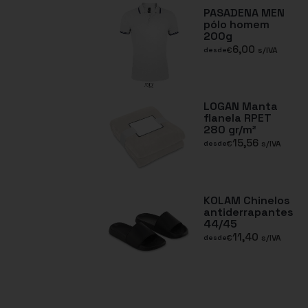
PASADENA MEN
pólo homem
200g
6,00
€
s/IVA
desde
LOGAN Manta
flanela RPET
280 gr/m²
15,56
€
s/IVA
desde
KOLAM Chinelos
antiderrapantes
44/45
11,40
€
s/IVA
desde