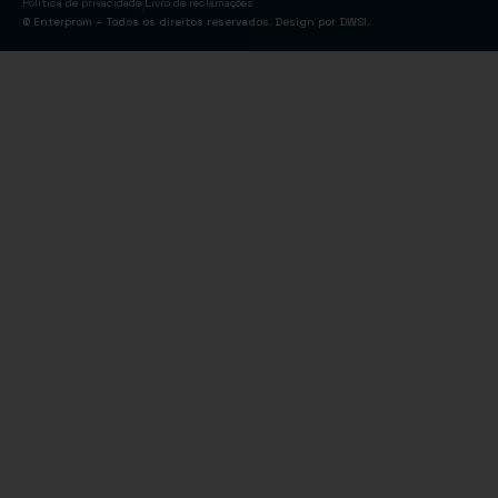
|
Política de privacidade
Livro de reclamações
© Enterprom – Todos os direitos reservados. Design por
DWSI
.