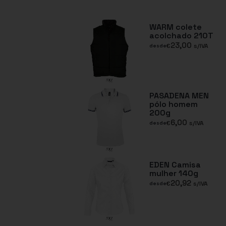
WARM colete
acolchado 210T
23,00
€
s/IVA
desde
PASADENA MEN
pólo homem
200g
6,00
€
s/IVA
desde
EDEN Camisa
mulher 140g
20,92
€
s/IVA
desde