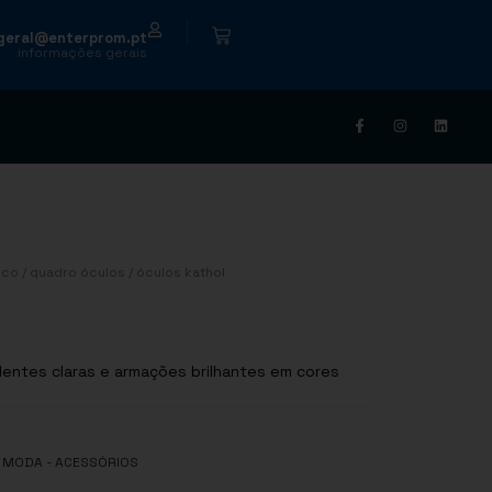
|
geral@enterprom.pt
informações gerais
ico
/
quadro óculos
/ óculos kathol
lentes claras e armações brilhantes em cores
- MODA - ACESSÓRIOS