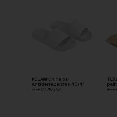
KOLAM Chinelos
TEX
antiderrapantes 40/41
palh
11,40
€
s/IVA
desde
desde