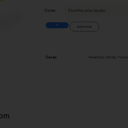
Cores
adicionar
Cores
Amarelo/
,
Verde
,
Fúcsi
com