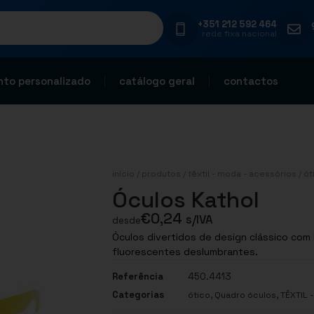
+351 212 592 464
rede fixa nacional
to personalizado
catálogo geral
contactos
início
/
produtos
/
têxtil - moda - acessórios
/
ót
Óculos Kathol
€
0,24
s/IVA
desde
Óculos divertidos de design clássico com 
fluorescentes deslumbrantes.
Referência
450.4413
Categorias
,
,
ótico
Quadro óculos
TÊXTIL 