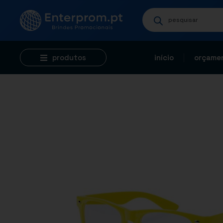
produtos
início
orçamen