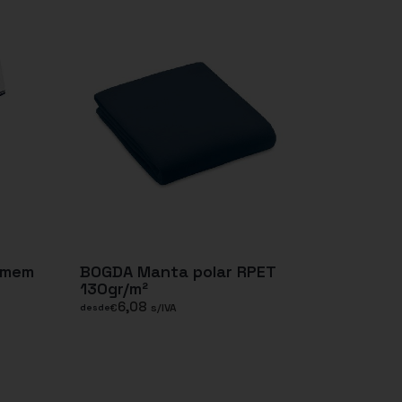
omem
BOGDA Manta polar RPET
130gr/m²
6,08
€
s/IVA
desde