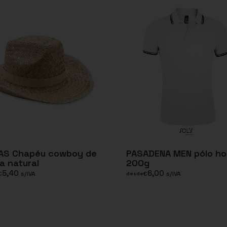
AS Chapéu cowboy de
PASADENA MEN pólo h
a natural
200g
5,40
6,00
€
s/IVA
€
s/IVA
desde