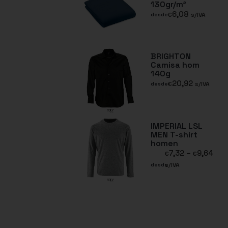
130gr/m²
6,08
€
s/IVA
desde
BRIGHTON
Camisa hom
140g
20,92
€
s/IVA
desde
IMPERIAL LSL
MEN T-shirt
homen
7,32
–
9,64
€
€
s/IVA
desde