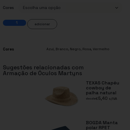
Cores
adicionar
Cores
Azul
,
Branco
,
Negro
,
Rosa
,
Vermelho
Sugestões relacionadas com
Armação de Óculos Martyns
TEXAS Chapéu
cowboy de
palha natural
5,40
€
s/IVA
desde
BOGDA Manta
polar RPET