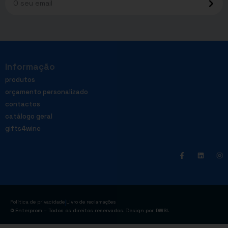
Informação
produtos
orçamento personalizado
contactos
catálogo geral
gifts4wine
|
Política de privacidade
Livro de reclamações
© Enterprom – Todos os direitos reservados. Design por
DWSI
.