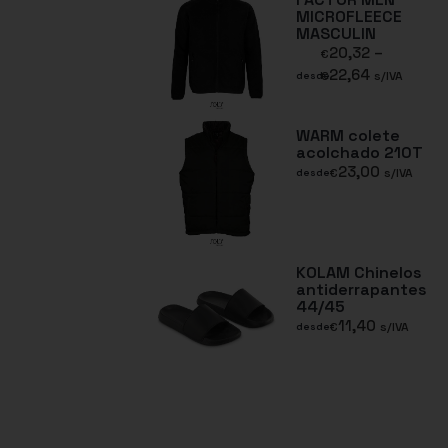
MICROFLEECE
MASCULIN
20,32
–
€
22,64
€
s/IVA
desde
WARM colete
acolchado 210T
23,00
€
s/IVA
desde
KOLAM Chinelos
antiderrapantes
44/45
11,40
€
s/IVA
desde