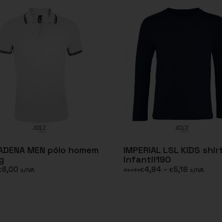
ADENA MEN pólo homem
IMPERIAL LSL KIDS shir
g
infantil190
6,00
4,84
–
5,18
€
s/IVA
€
€
s/IVA
desde