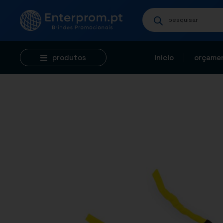
produtos
início
orçamen