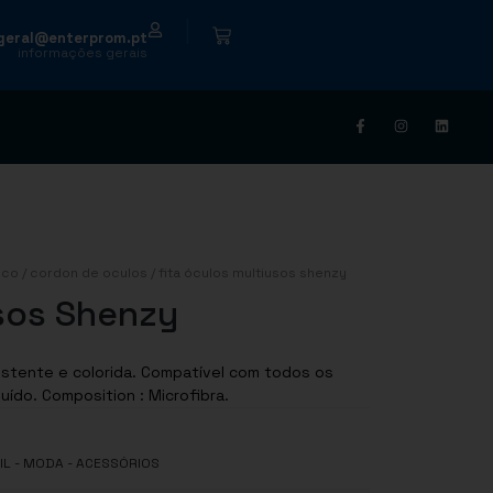
|
geral@enterprom.pt
informações gerais
ico
/
cordon de oculos
/ fita óculos multiusos shenzy
usos Shenzy
sistente e colorida. Compatível com todos os
tipos de vidros e com pano de limpeza incluído. Composition : Microfibra.
IL - MODA - ACESSÓRIOS