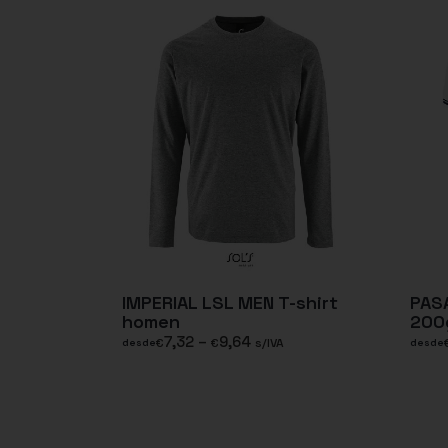
IMPERIAL LSL MEN T-shirt
PAS
homen
200
7,32
–
9,64
€
€
s/IVA
desde
desde