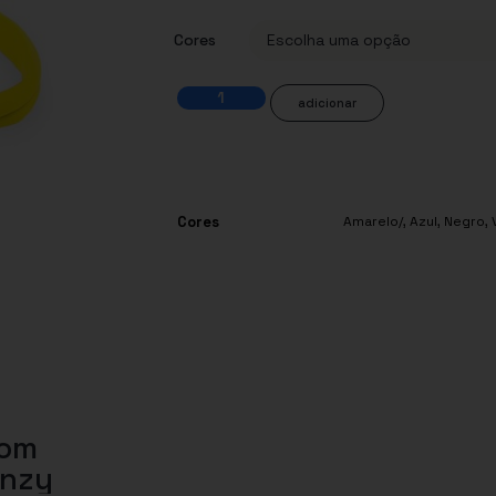
Cores
adicionar
Cores
Amarelo/
,
Azul
,
Negro
,
com
enzy