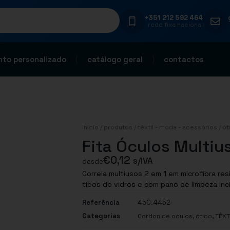
+351 212 592 464
rede fixa nacional
to personalizado
catálogo geral
contactos
início
/
produtos
/
têxtil - moda - acessórios
/
ót
Fita Óculos Multi
€
0,12
s/IVA
desde
Correia multiusos 2 em 1 em microfibra re
Referência
450.4452
Categorias
,
,
Cordon de oculos
ótico
TÊXT