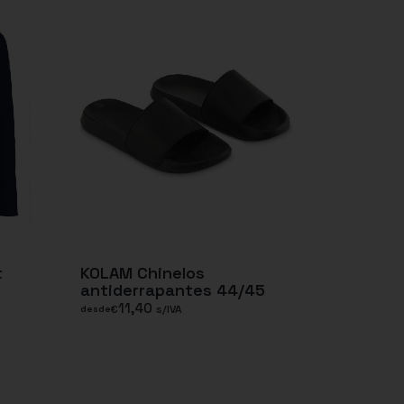
t
KOLAM Chinelos
antiderrapantes 44/45
11,40
€
s/IVA
desde