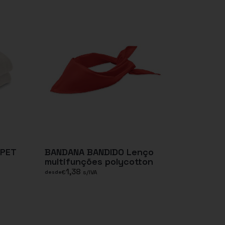
RPET
BANDANA BANDIDO Lenço
multifunções polycotton
1,38
€
s/IVA
desde