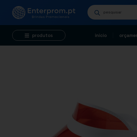
produtos
início
orçamen