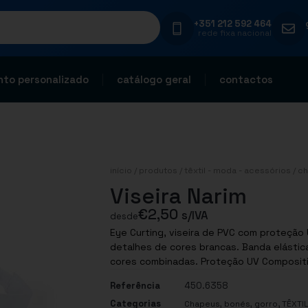
+351 212 592 464
rede fixa nacional
to personalizado
catálogo geral
contactos
início
/
produtos
/
têxtil - moda - acessórios
/
ch
Viseira Narim
€
2,50
s/IVA
desde
Eye Curting, viseira de PVC com proteção
detalhes de cores brancas. Banda elástic
cores combinadas. Proteção UV Compositi
Referência
450.6358
Categorias
,
Chapeus, bonés, gorro
TÊXTI