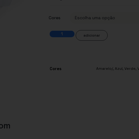
Cores
adicionar
Cores
Amarelo/
,
Azul
,
Verde
,
com