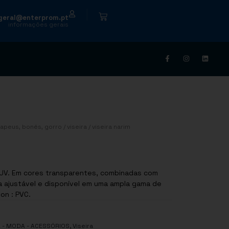
|
geral@enterprom.pt
informações gerais
apeus, bonés, gorro
/
viseira
/ viseira narim
 UV. Em cores transparentes, combinadas com
a ajustável e disponível em uma ampla gama de
on : PVC.
,
L - MODA - ACESSÓRIOS
Viseira