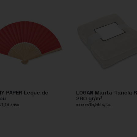
NY PAPER Leque de
LOGAN Manta flanela 
bu
280 gr/m²
1,16
15,56
€
s/IVA
€
s/IVA
desde