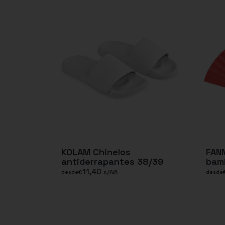
KOLAM Chinelos
FAN
antiderrapantes 38/39
bam
11,40
€
s/IVA
desde
desde