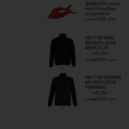
BANDIDO Lenço
multifunções
polycotton
1,38
€
s/IVA
desde
FACTOR MEN
MICROFLEECE
MASCULIN
20,32
–
€
22,64
€
s/IVA
desde
FACTOR WOMEN
MICROFLEECE
FEMININO
20,32
–
€
22,64
€
s/IVA
desde