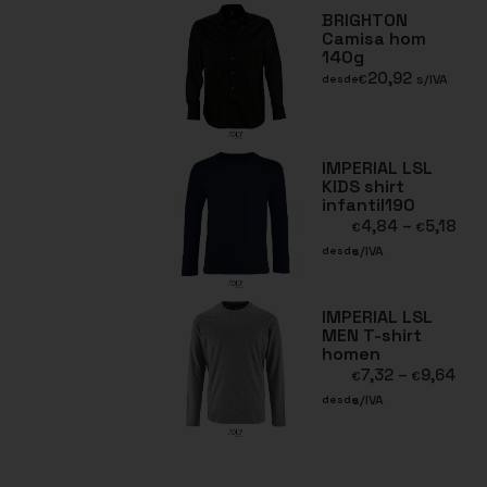
BRIGHTON
Camisa hom
140g
20,92
€
s/IVA
desde
IMPERIAL LSL
KIDS shirt
infantil190
4,84
–
5,18
€
€
s/IVA
desde
IMPERIAL LSL
MEN T-shirt
homen
7,32
–
9,64
€
€
s/IVA
desde