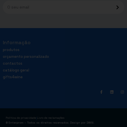
Informação
produtos
orçamento personalizado
contactos
catálogo geral
gifts4wine
|
Política de privacidade
Livro de reclamações
© Enterprom – Todos os direitos reservados. Design por
DWSI
.