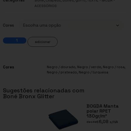
Categorias
,
,
Boné
Chapeus, bonés, gorro
TÊXTIL - MODA -
ACESSÓRIOS
Cores
adicionar
Cores
Negro / dourado, Negro / verde, Negro / rosa,
Negro / prateado, Negro / turquesa
Sugestões relacionadas com
Boné Bronx Glitter
BOGDA Manta
polar RPET
130gr/m²
6,08
€
s/IVA
desde