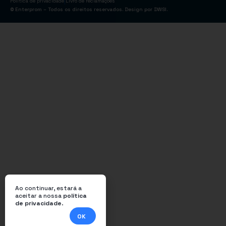
|
Política de privacidade
Livro de reclamações
© Enterprom – Todos os direitos reservados. Design por
DWSI
.
Ao continuar, estará a
aceitar a nossa
política
de privacidade
.
OK