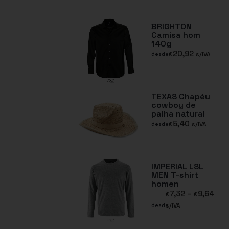
BRIGHTON
Camisa hom
140g
20,92
€
s/IVA
desde
TEXAS Chapéu
cowboy de
palha natural
5,40
€
s/IVA
desde
IMPERIAL LSL
MEN T-shirt
homen
7,32
–
9,64
€
€
s/IVA
desde