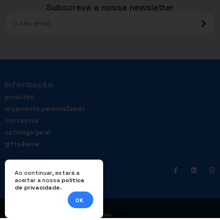
Subscreva a nossa newsletter
Informação
produtos
orçamento personalizado
contactos
catálogo geral
gifts4wine
Ao continuar, estará a
aceitar a nossa
política
de privacidade
.
OK
|
Política de privacidade
Livro de reclamações